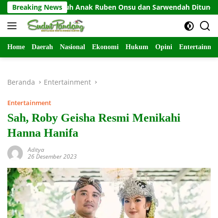
Langsung
ng Hak Asuh Anak Ruben Onsu dan Sarwendah Ditunda, Ini Pen
Breaking News
ke
konten
Home
Daerah
Nasional
Ekonomi
Hukum
Opini
Entertainme
Beranda
Entertainment
Entertainment
Sah, Roby Geisha Resmi Menikahi
Hanna Hanifa
Aditya
26 Desember 2023