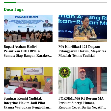
Baca Juga
Bupati Asahan Hadiri
MA Klarifikasi 121 Dugaan
Pelantikan DHD BPK 45
Pelanggaran Hakim, Mayoritas
Sumut: Siap Bangun Karakter
Masalah Teknis Yudisial
Generasi Muda Berjiwa
Kejuangan
Seminar Komisi Yudisial:
FORSIMEMA RI Dorong MA
Integritas Hakim Jadi Pilar
Perkuat Sinergi Humas,
Utama Wujudkan Pengadilan
Respons Cepat Berita Negatif