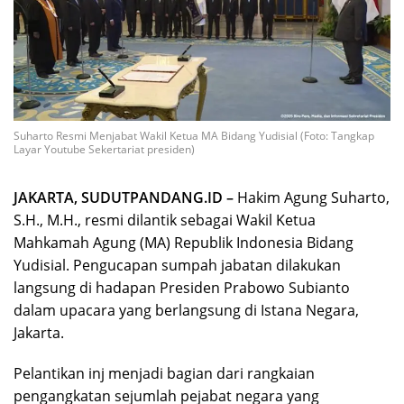
Suharto Resmi Menjabat Wakil Ketua MA Bidang Yudisial (Foto: Tangkap
Layar Youtube Sekertariat presiden)
JAKARTA, SUDUTPANDANG.ID –
Hakim Agung Suharto,
S.H., M.H., resmi dilantik sebagai Wakil Ketua
Mahkamah Agung (MA) Republik Indonesia Bidang
Yudisial. Pengucapan sumpah jabatan dilakukan
langsung di hadapan Presiden Prabowo Subianto
dalam upacara yang berlangsung di Istana Negara,
Jakarta.
Pelantikan inj menjadi bagian dari rangkaian
pengangkatan sejumlah pejabat negara yang