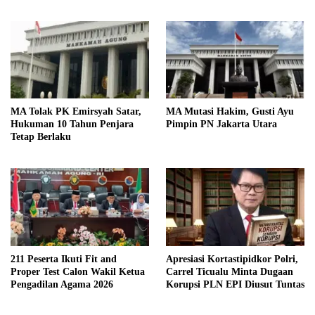
yang Agung
Jadi Prioritas
MA Tolak PK Emirsyah Satar,
MA Mutasi Hakim, Gusti Ayu
Hukuman 10 Tahun Penjara
Pimpin PN Jakarta Utara
Tetap Berlaku
211 Peserta Ikuti Fit and
Apresiasi Kortastipidkor Polri,
Proper Test Calon Wakil Ketua
Carrel Ticualu Minta Dugaan
Pengadilan Agama 2026
Korupsi PLN EPI Diusut Tuntas