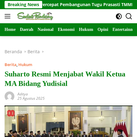
Langsung
as Satuan Percepat Pembangunan Tugu Prasasti TMMD ke-129
Breaking News
ke
konten
Home
Daerah
Nasional
Ekonomi
Hukum
Opini
Entertainme
Beranda
Berita
Berita
,
Hukum
Suharto Resmi Menjabat Wakil Ketua
MA Bidang Yudisial
Aditya
25 Agustus 2025