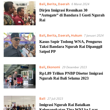
Bali
,
Berita
,
Daerah
6 Maret 2024
Dirjen Imigrasi Resmikan 30
“Autogate” di Bandara I Gusti Ngurah
Rai
Bali
,
Berita
,
Daerah
,
Hukum
7 Januari 2024
Kasus Sopir Todong WNA, Pengurus
Taksi Bandara Ngurah Rai Dipanggil
Satpol PP
Bali
,
Ekonomi
29 Desember 2023
Rp1,89 Triliun PNBP Disetor Imigrasi
Ngurah Rai Bali Selama 2023
Bali
27 Juli 2023
Imigrasi Ngurah Rai Batalkan
Keberangkatan Tiga WNI ke Luar