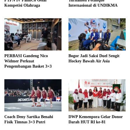
PTPN IV PalmCo Gelar
Turnamen Petanque
Kompetisi Olahraga
Internasional di UNDIKMA
PERBASI Gandeng Nico
Bogor Jadi Saksi Duel Sengit
Widmer Perkuat
Hockey Bawah Air Asia
Pengembangan Basket 3×3
Coach Deny Sartika Benahi
DWP Kemenpora Gelar Donor
Fisik Timnas 3×3 Putri
Darah HUT RI ke-81