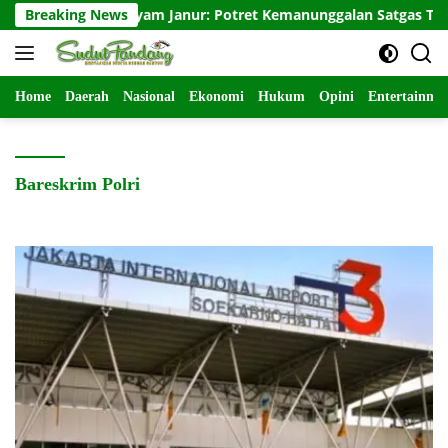
Langsung
n Menganyam Janur: Potret Kemanunggalan Satgas TMMD 129 Boj
Breaking News
ke
konten
Home
Daerah
Nasional
Ekonomi
Hukum
Opini
Entertainme
Bareskrim Polri