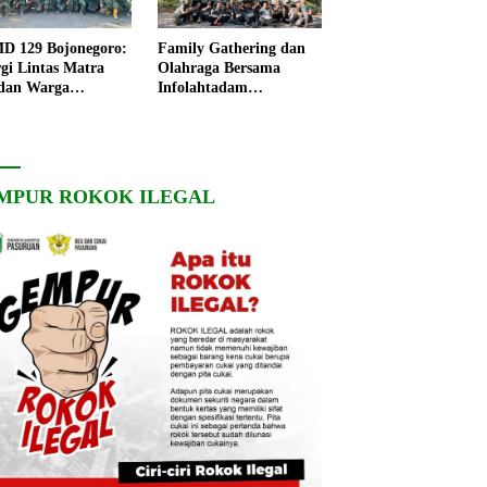
 129 Bojonegoro:
Family Gathering dan
rgi Lintas Matra
Olahraga Bersama
dan Warga
Infolahtadam
ngo, Percepat
V/Brawijaya Pererat
angunan Desa
Soliditas dan
Kebersamaan
MPUR ROKOK ILEGAL