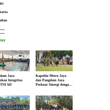
lri
karta
ahan
iter
dam Jaya
Kapolda Metro Jaya
nkan Integritas
dan Pangdam Jaya
 TNI AD
Perkuat Sinergi dengan
Korps Marinir