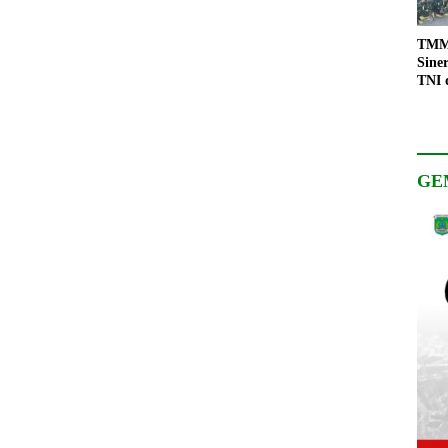
TMMD
Sine
TNI 
Keso
Pemb
GE