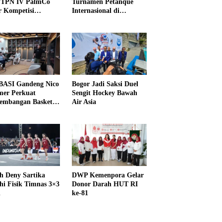
PTPN IV PalmCo
Turnamen Petanque
r Kompetisi
Internasional di
raga
UNDIKMA
ASI Gandeng Nico
Bogor Jadi Saksi Duel
er Perkuat
Sengit Hockey Bawah
embangan Basket
Air Asia
h Deny Sartika
DWP Kemenpora Gelar
hi Fisik Timnas 3×3
Donor Darah HUT RI
i
ke-81