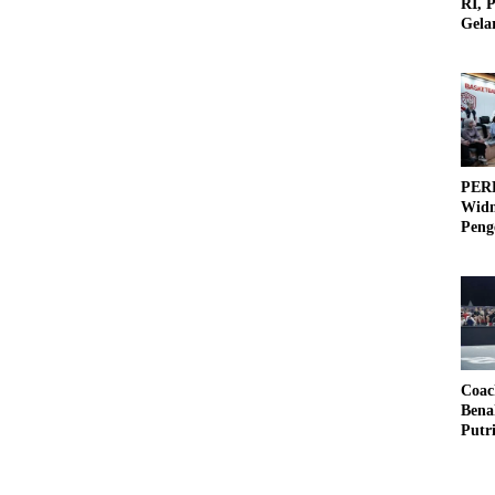
RI, 
Gela
Olah
PERB
Widm
Peng
3×3
Coac
Bena
Putr