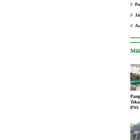
Po
Ja
As
Mil
Pang
Teka
PNS