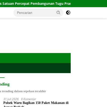
an Percepat Pembangunan Tugu Prasasti TMMD ke-129
Pe
nding
a trending dalam sepekan terakhir
31 Juli 2026
0 Komentar
Polsek Waru Bagikan 150 Paket Makanan di