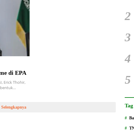
2
3
4
sme di EPA
5
Erick Thohir,
a bentuk…
Tag
Selengkapnya
Ba
T