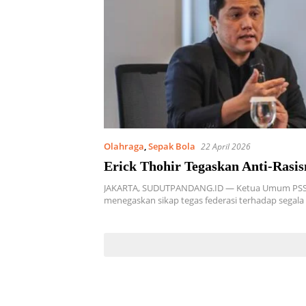
Olahraga
,
Sepak Bola
22 April 2026
Erick Thohir Tegaskan Anti-Rasi
JAKARTA, SUDUTPANDANG.ID — Ketua Umum PSSI, 
menegaskan sikap tegas federasi terhadap segal