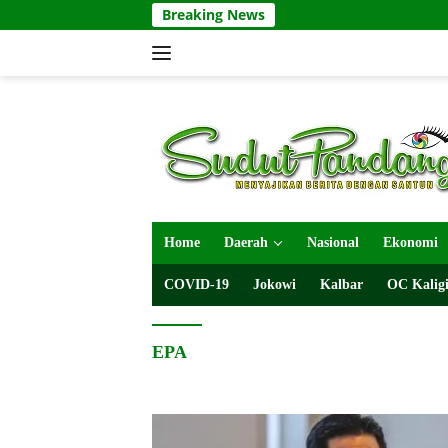
Langsung
Breaking News
ke
konten
Home
Daerah
Nasional
Ekonomi
COVID-19
Jokowi
Kalbar
OC Kaligi
EPA