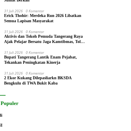
Jumat Berkah
31 Juli 2026
0 Komentar
Erick Thohir: Merdeka Run 2026 Libatkan
Semua Lapisan Masyarakat
31 Juli 2026
0 Komentar
Aktivis dan Tokoh Pemuda Tangerang Raya
Ajak Pelajar Bersatu Jaga Kamtibmas, Tolak
Anarkisme, Narkoba dan Bullying
31 Juli 2026
0 Komentar
Bupati Tangerang Lantik Enam Pejabat,
Tekankan Peningkatan Kinerja
31 Juli 2026
0 Komentar
2 Ekor Kukang Dilepasliarkn BKSDA
Bengkulu di TWA Bukit Kaba
 Populer
li
NI