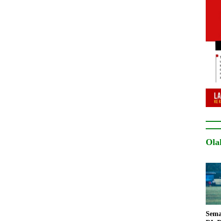
Ola
Sema