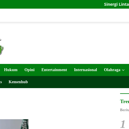
Sinergi Lintas Satu
Hukum
Opini
Entertainment
Internasional
Olahraga
s
Kemenhub
Tre
Berit
1