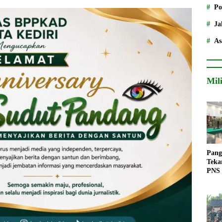
Po
Ja
As
Mil
Pang
Teka
PNS