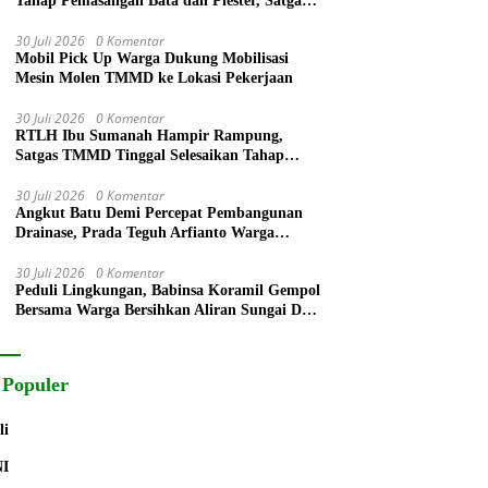
Tahap Pemasangan Bata dan Plester, Satgas
TMMD Kejar Kualitas Hunian
30 Juli 2026
0 Komentar
Mobil Pick Up Warga Dukung Mobilisasi
Mesin Molen TMMD ke Lokasi Pekerjaan
30 Juli 2026
0 Komentar
RTLH Ibu Sumanah Hampir Rampung,
Satgas TMMD Tinggal Selesaikan Tahap
Finishing
30 Juli 2026
0 Komentar
Angkut Batu Demi Percepat Pembangunan
Drainase, Prada Teguh Arfianto Warga
Segera Rasakan Manfaatnya
30 Juli 2026
0 Komentar
Peduli Lingkungan, Babinsa Koramil Gempol
Bersama Warga Bersihkan Aliran Sungai Desa
Legok
 Populer
li
NI