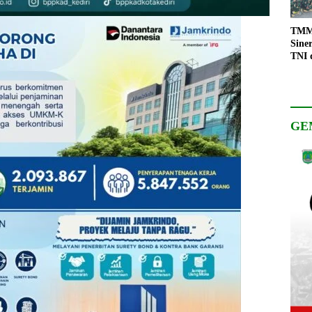
TMMD
Sine
TNI 
Keso
Pemb
GE