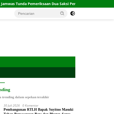
Tunda Pemeriksaan Dua Saksi Perkara Lodewyk Pusung
C
nding
a trending dalam sepekan terakhir
30 Juli 2026
0 Komentar
Pembangunan RTLH Bapak Suyitno Masuki