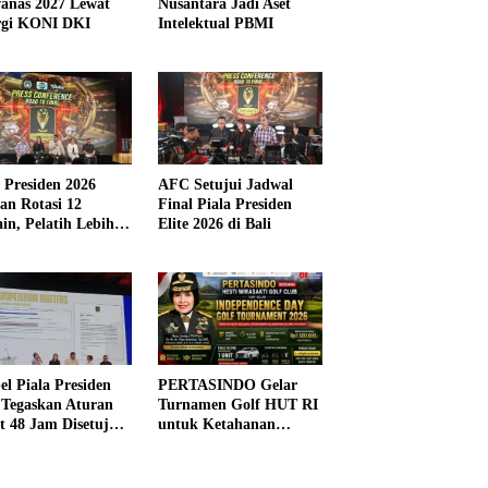
anas 2027 Lewat
Nusantara Jadi Aset
rgi KONI DKI
Intelektual PBMI
a Presiden 2026
AFC Setujui Jadwal
kan Rotasi 12
Final Piala Presiden
in, Pelatih Lebih
Elite 2026 di Bali
ibel
el Piala Presiden
PERTASINDO Gelar
 Tegaskan Aturan
Turnamen Golf HUT RI
t 48 Jam Disetujui
untuk Ketahanan
Kesehatan