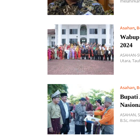
melahirkan
Asahan
,
B
Wabup 
2024
ASAHAN-SU
Utara, Tauf
Asahan
,
B
Bupati
Nasion
ASAHAN, S
B.Sc, mem