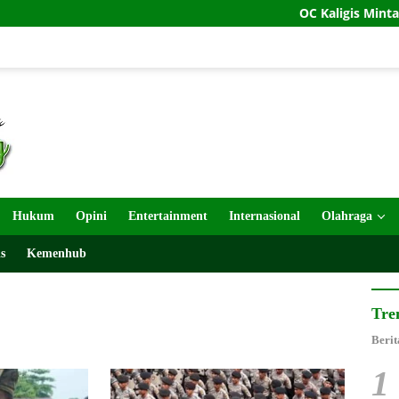
OC Kaligis Minta Jamwas 
Hukum
Opini
Entertainment
Internasional
Olahraga
s
Kemenhub
Tre
Berit
1