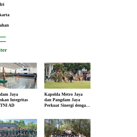
lri
karta
ahan
iter
dam Jaya
Kapolda Metro Jaya
nkan Integritas
dan Pangdam Jaya
 TNI AD
Perkuat Sinergi dengan
Korps Marinir