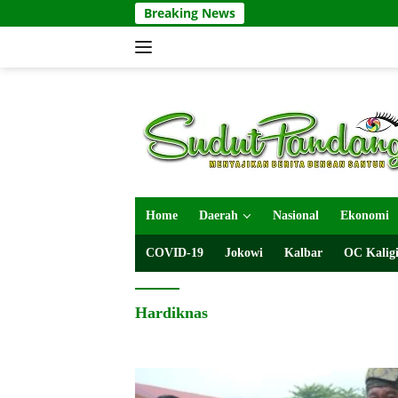
Langsung
Breaking News
ke
konten
Home
Daerah
Nasional
Ekonomi
COVID-19
Jokowi
Kalbar
OC Kaligi
Hardiknas