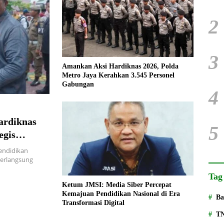
2
3
Amankan Aksi Hardiknas 2026, Polda
Metro Jaya Kerahkan 3.545 Personel
Gabungan
4
ardiknas
5
egis
endidikan
berlangsung
Tag
Ketum JMSI: Media Siber Percepat
Kemajuan Pendidikan Nasional di Era
Ba
Transformasi Digital
T