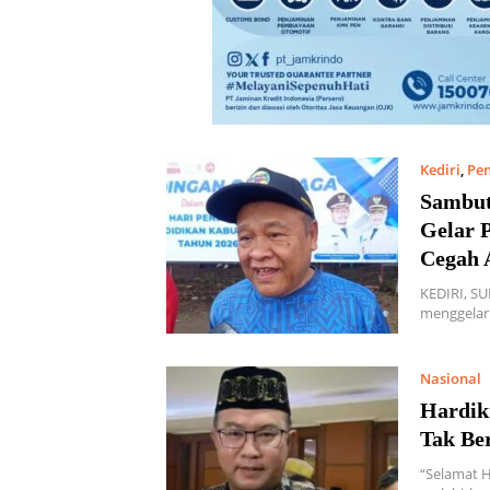
Kediri
,
Pen
Sambut
Gelar 
Cegah 
KEDIRI, SU
menggelar
Nasional
Hardik
Tak Ber
“Selamat H