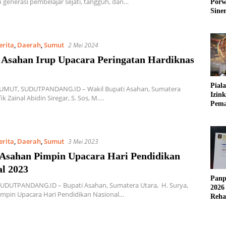
 generasi pembelajar sejati, tangguh, dan…
Porw
Sine
erita
,
Daerah
,
Sumut
2 Mei 2024
Asahan Irup Upacara Peringatan Hardiknas
Pial
MUT, SUDUTPANDANG.ID – Wakil Bupati Asahan, Sumatera
Izin
ik Zainal Abidin Siregar, S. Sos, M….
Pema
Fleks
erita
,
Daerah
,
Sumut
3 Mei 2023
 Asahan Pimpin Upacara Hari Pendidikan
al 2023
Panp
UDUTPANDANG.ID – Bupati Asahan, Sumatera Utara, H. Surya,
2026
impin Upacara Hari Pendidikan Nasional…
Reha
AFC