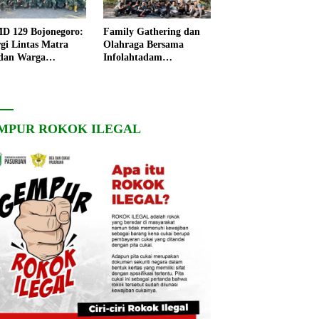
 129 Bojonegoro:
Family Gathering dan
rgi Lintas Matra
Olahraga Bersama
dan Warga
Infolahtadam
ngo, Percepat
V/Brawijaya Pererat
angunan Desa
Soliditas dan
Kebersamaan
MPUR ROKOK ILEGAL