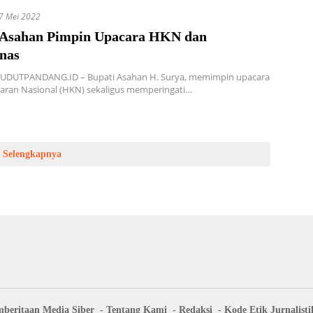
7 Mei 2022
 Asahan Pimpin Upacara HKN dan
nas
UDUTPANDANG.ID – Bupati Asahan H. Surya, memimpin upacara
aran Nasional (HKN) sekaligus memperingati…
Selengkapnya
beritaan Media Siber
Tentang Kami
Redaksi
Kode Etik Jurnalisti