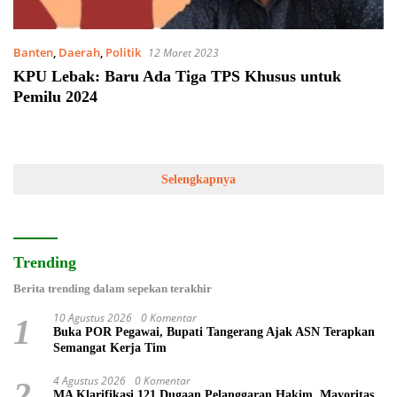
Banten
,
Daerah
,
Politik
12 Maret 2023
KPU Lebak: Baru Ada Tiga TPS Khusus untuk
Pemilu 2024
Selengkapnya
Trending
Berita trending dalam sepekan terakhir
10 Agustus 2026
0 Komentar
1
Buka POR Pegawai, Bupati Tangerang Ajak ASN Terapkan
Semangat Kerja Tim
4 Agustus 2026
0 Komentar
2
MA Klarifikasi 121 Dugaan Pelanggaran Hakim, Mayoritas