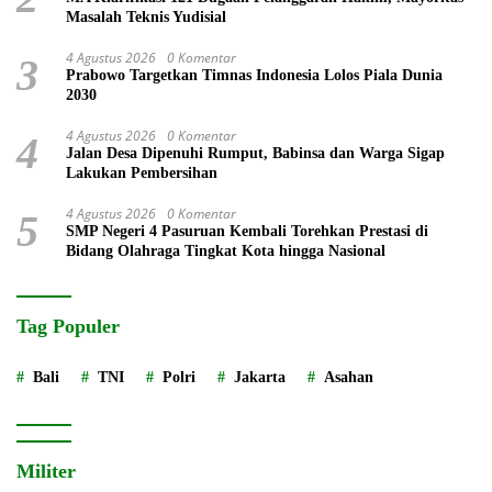
Masalah Teknis Yudisial
4 Agustus 2026
0 Komentar
3
Prabowo Targetkan Timnas Indonesia Lolos Piala Dunia
2030
4 Agustus 2026
0 Komentar
4
Jalan Desa Dipenuhi Rumput, Babinsa dan Warga Sigap
Lakukan Pembersihan
4 Agustus 2026
0 Komentar
5
SMP Negeri 4 Pasuruan Kembali Torehkan Prestasi di
Bidang Olahraga Tingkat Kota hingga Nasional
Tag Populer
Bali
TNI
Polri
Jakarta
Asahan
Militer