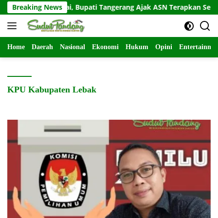
Langsung
a POR Pegawai, Bupati Tangerang Ajak ASN Terapkan Semangat 
Breaking News
ke
konten
Home
Daerah
Nasional
Ekonomi
Hukum
Opini
Entertainme
KPU Kabupaten Lebak