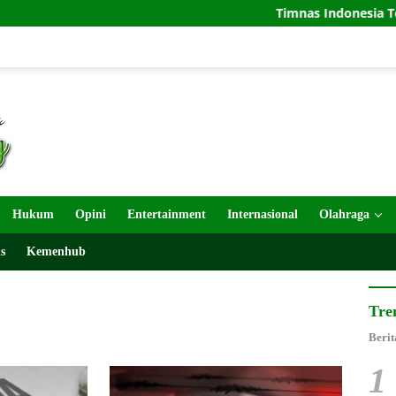
Timnas Indonesia Tersingkir di 
Hukum
Opini
Entertainment
Internasional
Olahraga
s
Kemenhub
Tre
Berit
1