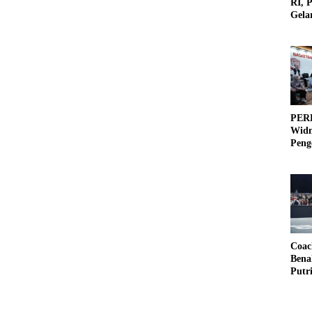
RI, 
Gela
Olah
PERB
Widm
Peng
3×3
Coac
Bena
Putr