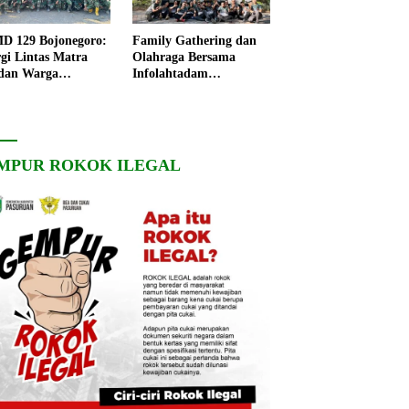
 129 Bojonegoro:
Family Gathering dan
rgi Lintas Matra
Olahraga Bersama
dan Warga
Infolahtadam
ngo, Percepat
V/Brawijaya Pererat
angunan Desa
Soliditas dan
Kebersamaan
MPUR ROKOK ILEGAL