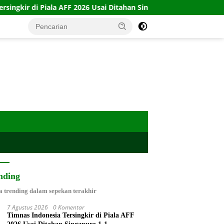
Piala AFF 2026 Usai Ditahan Singapura 1-1
10 Kartu Lega
nding
a trending dalam sepekan terakhir
7 Agustus 2026
0 Komentar
Timnas Indonesia Tersingkir di Piala AFF