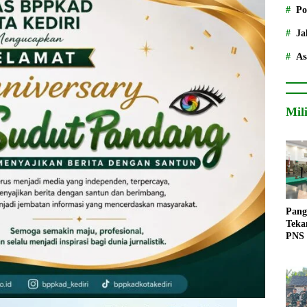
Po
Ja
As
Mil
Pang
Teka
PNS