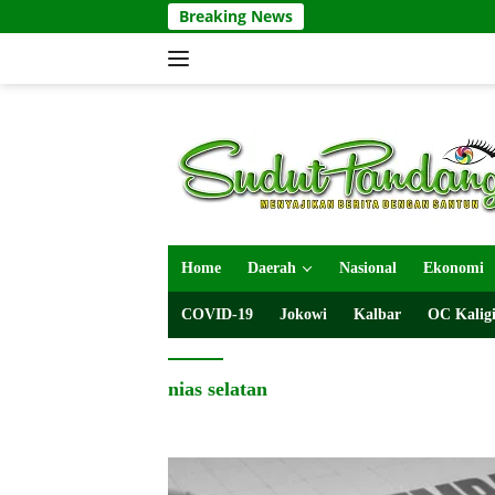
Langsung
Breaking News
ke
konten
Home
Daerah
Nasional
Ekonomi
COVID-19
Jokowi
Kalbar
OC Kaligi
nias selatan