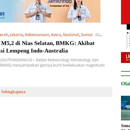
erah
,
Jakarta
,
Kebencanaan
,
Kesra
,
Nasional
,
Sumut
30
2022
M5,2 di Nias Selatan, BMKG: Akibat
si Lempeng Indo-Australia
SUDUTPANDANG.ID – Badan Meteorologi, Klimatologi, dan
 (BMKG) menyampaikan gempa bumi berkekuatan magnitudo
Ola
Selengkapnya
Sema