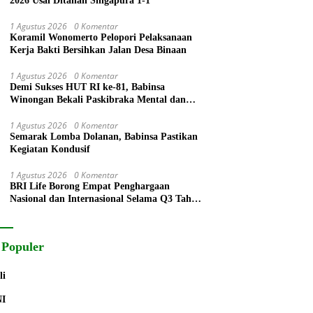
2026 Usai Ditahan Singapura 1-1
1 Agustus 2026
0 Komentar
Koramil Wonomerto Pelopori Pelaksanaan
Kerja Bakti Bersihkan Jalan Desa Binaan
1 Agustus 2026
0 Komentar
Demi Sukses HUT RI ke-81, Babinsa
Winongan Bekali Paskibraka Mental dan
Disiplin
1 Agustus 2026
0 Komentar
Semarak Lomba Dolanan, Babinsa Pastikan
Kegiatan Kondusif
1 Agustus 2026
0 Komentar
BRI Life Borong Empat Penghargaan
Nasional dan Internasional Selama Q3 Tahun
2026
 Populer
li
NI