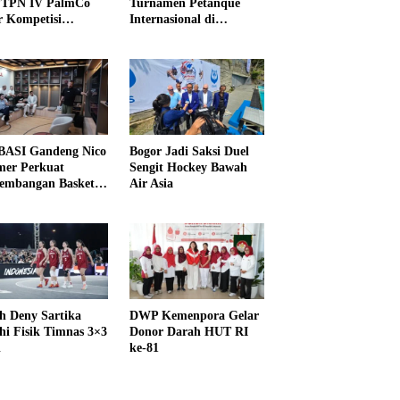
PTPN IV PalmCo
Turnamen Petanque
r Kompetisi
Internasional di
raga
UNDIKMA
ASI Gandeng Nico
Bogor Jadi Saksi Duel
er Perkuat
Sengit Hockey Bawah
embangan Basket
Air Asia
h Deny Sartika
DWP Kemenpora Gelar
hi Fisik Timnas 3×3
Donor Darah HUT RI
i
ke-81