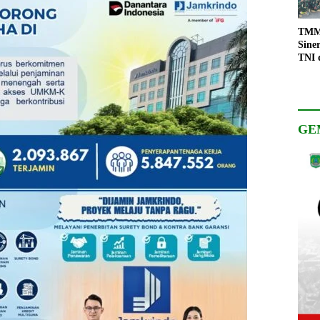
TMMD
Sine
TNI 
Keso
Pemb
GE