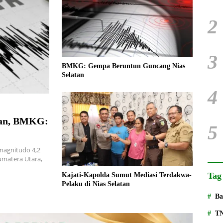
2
3
BMKG: Gempa Beruntun Guncang Nias
Selatan
4
tan, BMKG:
5
agnitudo 4,2
umatera Utara,
Tag
Kajati-Kapolda Sumut Mediasi Terdakwa-
Pelaku di Nias Selatan
Ba
T