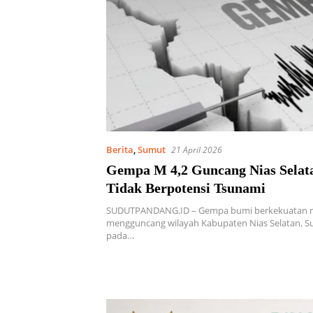
Berita
,
Sumut
21 April 2026
Gempa M 4,2 Guncang Nias Sela
Tidak Berpotensi Tsunami
SUDUTPANDANG.ID – Gempa bumi berkekuatan m
mengguncang wilayah Kabupaten Nias Selatan, S
pada…