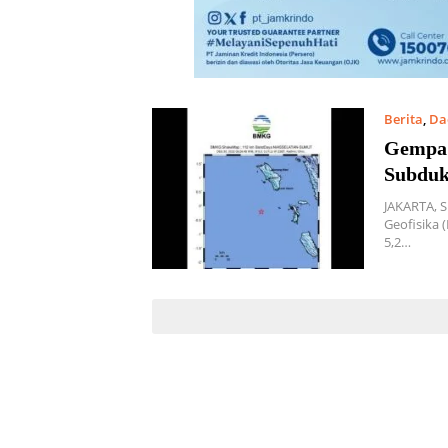
Berita
,
Da
Desember 
Gempa 
Subduk
JAKARTA, 
Geofisika
5,2…