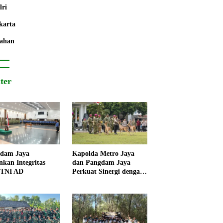
lri
karta
ahan
iter
dam Jaya
Kapolda Metro Jaya
nkan Integritas
dan Pangdam Jaya
 TNI AD
Perkuat Sinergi dengan
Korps Marinir