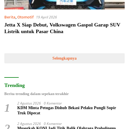
Berita
,
Otomotif
19 April 2026
Jetta X Siap Debut, Volkswagen Gaspol Garap SUV
Listrik untuk Pasar China
Selengkapnya
Trending
Berita trending dalam sepekan terakhir
2 Agustus 2026
0 Komentar
1
KDM Minta Petugas Dishub Bekasi Pelaku Pungli Sopir
Truk Dipecat
2 Agustus 2026
0 Komentar
2
Musorkab KONI Jadi Titik Balik Olahraga Probolinggo,