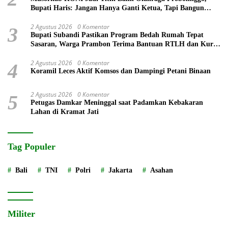
Bupati Haris: Jangan Hanya Ganti Ketua, Tapi Bangun
Prestasi
2 Agustus 2026
0 Komentar
3
Bupati Subandi Pastikan Program Bedah Rumah Tepat
Sasaran, Warga Prambon Terima Bantuan RTLH dan Kursi
Roda
2 Agustus 2026
0 Komentar
4
Koramil Leces Aktif Komsos dan Dampingi Petani Binaan
2 Agustus 2026
0 Komentar
5
Petugas Damkar Meninggal saat Padamkan Kebakaran
Lahan di Kramat Jati
Tag Populer
Bali
TNI
Polri
Jakarta
Asahan
Militer