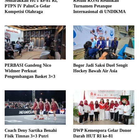
Semarakkan HUT ke-81 RI,
Ketum KONI Resmikan
PTPN IV PalmCo Gelar
Turnamen Petanque
Kompetisi Olahraga
Internasional di UNDIKMA
PERBASI Gandeng Nico
Bogor Jadi Saksi Duel Sengit
Widmer Perkuat
Hockey Bawah Air Asia
Pengembangan Basket 3×3
Coach Deny Sartika Benahi
DWP Kemenpora Gelar Donor
Fisik Timnas 3×3 Putri
Darah HUT RI ke-81