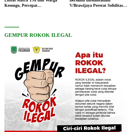
Lintas Matra TNI dan Warga
Bersama Infolahtadam
Kesongo, Percepat
V/Brawijaya Pererat Soliditas
Pembangunan Desa
dan Kebersamaan
GEMPUR ROKOK ILEGAL