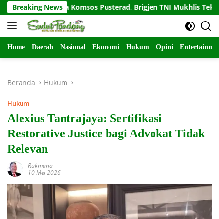
Langsung
Salam Sapa Komsos Pusterad, Brigjen TNI Mukhlis Tekankan Keb
Breaking News
ke
konten
Home
Daerah
Nasional
Ekonomi
Hukum
Opini
Entertainme
Beranda
Hukum
Hukum
Alexius Tantrajaya: Sertifikasi
Restorative Justice bagi Advokat Tidak
Relevan
Rukmana
10 Mei 2026