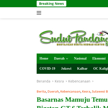
Langsung
Breaking News
ke
konten
Home
Daerah
Nasional
Ekonomi
COVID-19
Jokowi
Kalbar
OC Kaligi
Beranda
Kesra
Kebencanaan
Berita
,
Daerah
,
Kebencanaan
,
Kesra
,
Sulawesi 
Basarnas Mamuju Temu