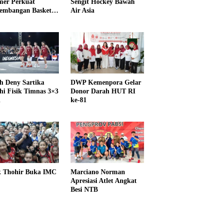
er Perkuat
Sengit Hockey Bawah
embangan Basket
Air Asia
h Deny Sartika
DWP Kemenpora Gelar
hi Fisik Timnas 3×3
Donor Darah HUT RI
i
ke-81
k Thohir Buka IMC
Marciano Norman
Apresiasi Atlet Angkat
Besi NTB