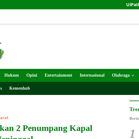
UiPath dan Indos
Hukum
Opini
Entertainment
Internasional
Olahraga
s
Kemenhub
Tre
Barat
Berit
kan 2 Penumpang Kapal
1