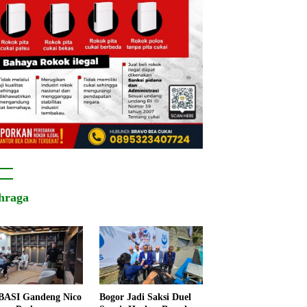
hraga
ASI Gandeng Nico
Bogor Jadi Saksi Duel