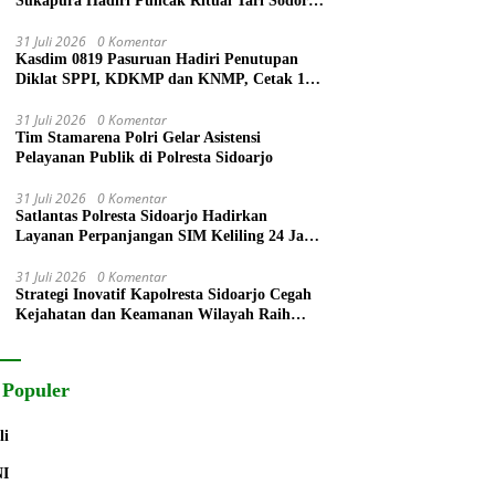
Sukapura Hadiri Puncak Ritual Tari Sodoran
Hari Raya Karo Suku Tengger di Bromo
31 Juli 2026
0 Komentar
Kasdim 0819 Pasuruan Hadiri Penutupan
Diklat SPPI, KDKMP dan KNMP, Cetak 172
Generasi Siap Mengabdi untuk Negeri
31 Juli 2026
0 Komentar
Tim Stamarena Polri Gelar Asistensi
Pelayanan Publik di Polresta Sidoarjo
31 Juli 2026
0 Komentar
Satlantas Polresta Sidoarjo Hadirkan
Layanan Perpanjangan SIM Keliling 24 Jam
Selama 17 Hari Non Stop
31 Juli 2026
0 Komentar
Strategi Inovatif Kapolresta Sidoarjo Cegah
Kejahatan dan Keamanan Wilayah Raih
Radar Surabaya Award
 Populer
li
NI