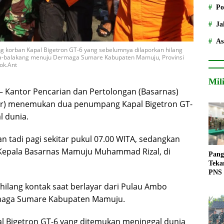
Po
Ja
As
 korban Kapal Bigetron GT-6 yang sebelumnya dilaporkan hilang
ala-balakang menuju Dermaga Sumare Kabupaten Mamuju, Provinsi
ok.Ant
Mil
antor Pencarian dan Pertolongan (Basarnas)
bar) menemukan dua penumpang Kapal Bigetron GT-
l dunia.
tadi pagi sekitar pukul 07.00 WITA, sedangkan
a Kepala Basarnas Mamuju Muhammad Rizal, di
Pang
Teka
PNS
hilang kontak saat berlayar dari Pulau Ambo
maga Sumare Kabupaten Mamuju.
l Bigetron GT-6 yang ditemukan meninggal dunia