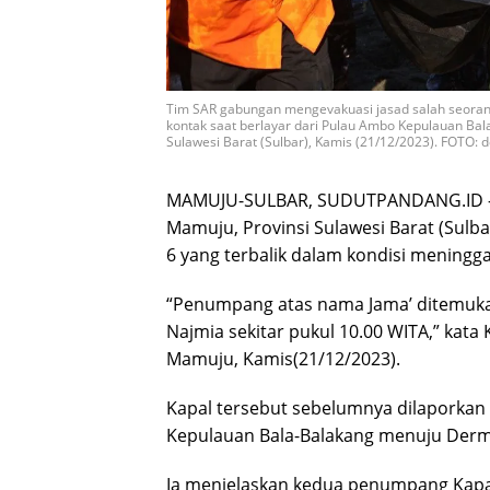
Tim SAR gabungan mengevakuasi jasad salah seorang
kontak saat berlayar dari Pulau Ambo Kepulauan B
Sulawesi Barat (Sulbar), Kamis (21/12/2023). FOTO: d
MAMUJU-SULBAR, SUDUTPANDANG.ID – K
Mamuju, Provinsi Sulawesi Barat (Sul
6 yang terbalik dalam kondisi meningga
“Penumpang atas nama Jama’ ditemukan 
Najmia sekitar pukul 10.00 WITA,” kat
Mamuju, Kamis(21/12/2023).
Kapal tersebut sebelumnya dilaporkan 
Kepulauan Bala-Balakang menuju Der
Ia menjelaskan kedua penumpang Kapa