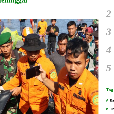
Meninggal
2
3
4
5
Tag
Ba
T