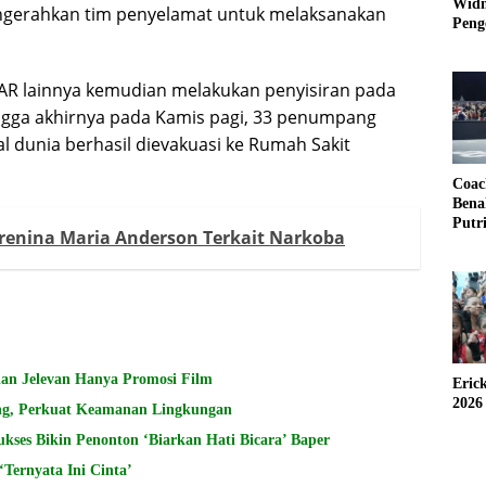
Widm
engerahkan tim penyelamat untuk melaksanakan
Peng
3×3
AR lainnya kemudian melakukan penyisiran pada
hingga akhirnya pada Kamis pagi, 33 penumpang
dunia berhasil dievakuasi ke Rumah Sakit
Coac
Bena
Putr
Karenina Maria Anderson Terkait Narkoba
lan Jelevan Hanya Promosi Film
Eric
2026
ling, Perkuat Keamanan Lingkungan
kses Bikin Penonton ‘Biarkan Hati Bicara’ Baper
‘Ternyata Ini Cinta’