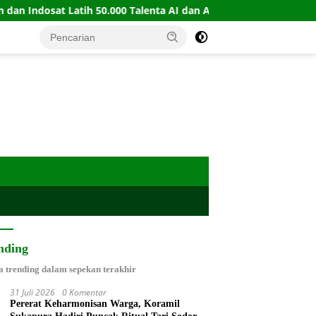
at Latih 50.000 Talenta AI dan Automation
PERBASI Gan
nding
a trending dalam sepekan terakhir
31 Juli 2026
0 Komentar
Pererat Keharmonisan Warga, Koramil