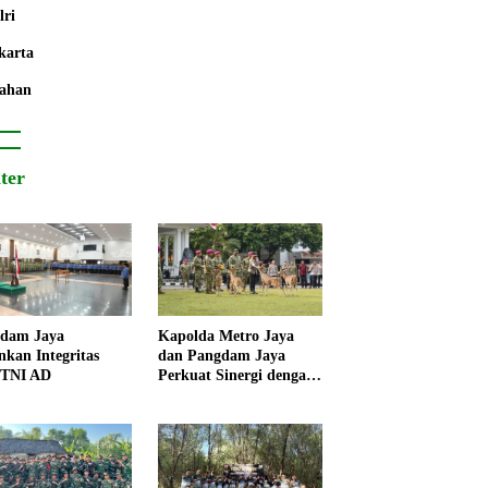
lri
karta
ahan
iter
dam Jaya
Kapolda Metro Jaya
nkan Integritas
dan Pangdam Jaya
 TNI AD
Perkuat Sinergi dengan
Korps Marinir