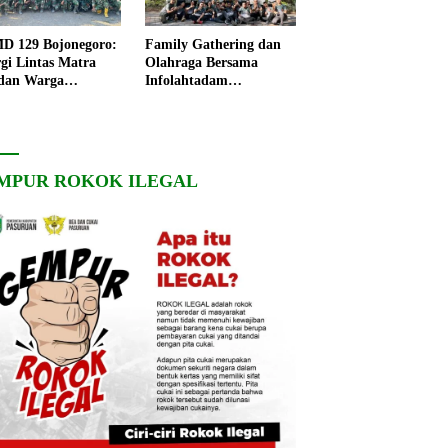
 129 Bojonegoro:
Family Gathering dan
rgi Lintas Matra
Olahraga Bersama
dan Warga
Infolahtadam
ngo, Percepat
V/Brawijaya Pererat
angunan Desa
Soliditas dan
Kebersamaan
MPUR ROKOK ILEGAL