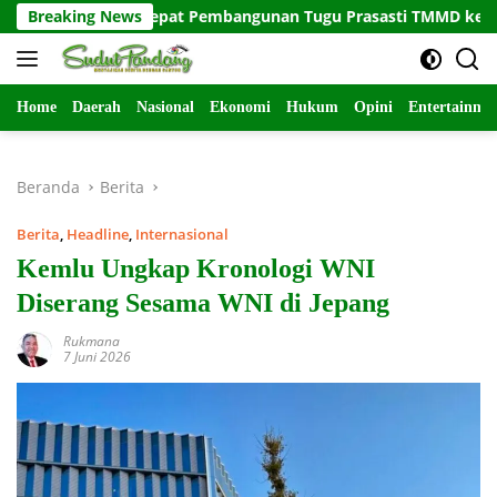
Langsung
tuan Percepat Pembangunan Tugu Prasasti TMMD ke-129
Breaking News
P
ke
konten
Home
Daerah
Nasional
Ekonomi
Hukum
Opini
Entertainme
Beranda
Berita
Berita
,
Headline
,
Internasional
Kemlu Ungkap Kronologi WNI
Diserang Sesama WNI di Jepang
Rukmana
7 Juni 2026