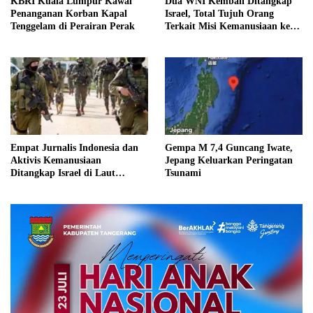
KBRI Kuala Lumpur Kawal
Dua WNI Kembali Ditangkap
Penanganan Korban Kapal
Israel, Total Tujuh Orang
Tenggelam di Perairan Perak
Terkait Misi Kemanusiaan ke
Gaza
Empat Jurnalis Indonesia dan
Gempa M 7,4 Guncang Iwate,
Aktivis Kemanusiaan
Jepang Keluarkan Peringatan
Ditangkap Israel di Laut
Tsunami
Mediterania