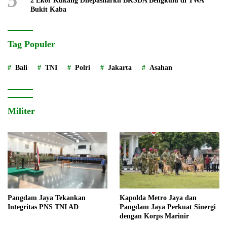
5
2 Ekor Kukang Dilepasliarkn BKSDA Bengkulu di TWA
Bukit Kaba
Tag Populer
Bali
TNI
Polri
Jakarta
Asahan
Militer
Pangdam Jaya Tekankan
Kapolda Metro Jaya dan
Integritas PNS TNI AD
Pangdam Jaya Perkuat Sinergi
dengan Korps Marinir