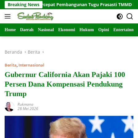
Langsung
 Satuan Percepat Pembangunan Tugu Prasasti TMMD ke-129
Breaking News
ke
konten
Home
Daerah
Nasional
Ekonomi
Hukum
Opini
Entertainme
Beranda
Berita
Berita
,
Internasional
Gubernur California Akan Pajaki 100
Persen Dana Kompensasi Pendukung
Trump
Rukmana
28 Mei 2026