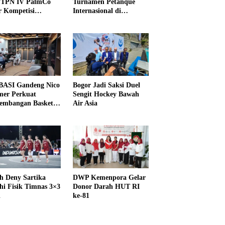
PTPN IV PalmCo
Turnamen Petanque
r Kompetisi
Internasional di
raga
UNDIKMA
ASI Gandeng Nico
Bogor Jadi Saksi Duel
er Perkuat
Sengit Hockey Bawah
embangan Basket
Air Asia
h Deny Sartika
DWP Kemenpora Gelar
hi Fisik Timnas 3×3
Donor Darah HUT RI
i
ke-81