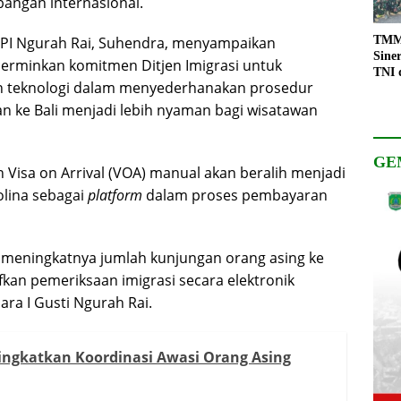
angan internasional.
 TPI Ngurah Rai, Suhendra, menyampaikan
TMMD
Sine
rminkan komitmen Ditjen Imigrasi untuk
TNI 
 teknologi dalam menyederhanakan prosedur
Keso
Pemb
n ke Bali menjadi lebih nyaman bagi wisatawan
GE
Visa on Arrival (VOA) manual akan beralih menjadi
lina sebagai
platform
dalam proses pembayaran
 meningkatnya jumlah kunjungan orang asing ke
ifkan pemeriksaan imigrasi secara elektronik
ara I Gusti Ngurah Rai.
gkatkan Koordinasi Awasi Orang Asing