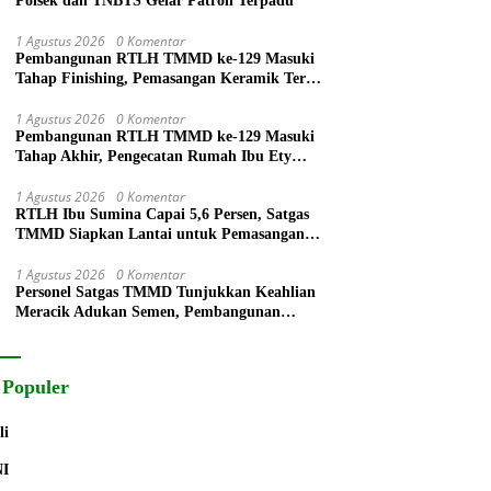
Polsek dan TNBTS Gelar Patroli Terpadu
1 Agustus 2026
0 Komentar
Pembangunan RTLH TMMD ke-129 Masuki
Tahap Finishing, Pemasangan Keramik Terus
Dikebut
1 Agustus 2026
0 Komentar
Pembangunan RTLH TMMD ke-129 Masuki
Tahap Akhir, Pengecatan Rumah Ibu Ety
Terus Berlanjut
1 Agustus 2026
0 Komentar
RTLH Ibu Sumina Capai 5,6 Persen, Satgas
TMMD Siapkan Lantai untuk Pemasangan
Keramik
1 Agustus 2026
0 Komentar
Personel Satgas TMMD Tunjukkan Keahlian
Meracik Adukan Semen, Pembangunan
RTLH Bapak Suyitno Terus Dipercepat
 Populer
li
NI