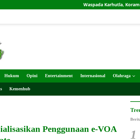
Waspada Karhutla, Koramil Tosari Gandeng P
Hukum
Opini
Entertainment
Internasional
Olahraga
s
Kemenhub
Tre
Berit
sialisasikan Penggunaan e-VOA
1