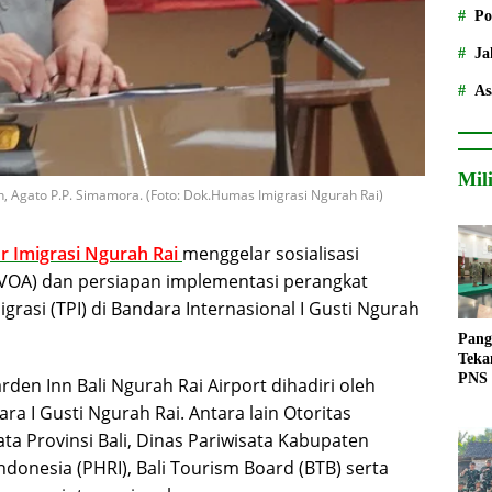
Po
Ja
As
Mil
n, Agato P.P. Simamora. (Foto: Dok.Humas Imigrasi Ngurah Rai)
r Imigrasi Ngurah Rai
menggelar sosialisasi
VOA) dan persiapan implementasi perangkat
rasi (TPI) di Bandara Internasional I Gusti Ngurah
Pang
Teka
PNS
rden Inn Bali Ngurah Rai Airport dihadiri oleh
ara I Gusti Ngurah Rai. Antara lain Otoritas
ata Provinsi Bali, Dinas Pariwisata Kabupaten
donesia (PHRI), Bali Tourism Board (BTB) serta