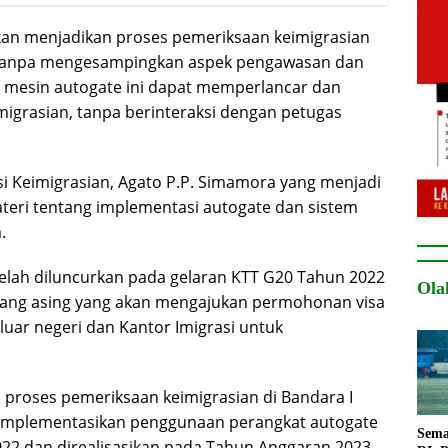
kan menjadikan proses pemeriksaan keimigrasian
ien, tanpa mengesampingkan aspek pengawasan dan
mesin autogate ini dapat memperlancar dan
grasian, tanpa berinteraksi dengan petugas
si Keimigrasian, Agato P.P. Simamora yang menjadi
ri tentang implementasi autogate dan sistem
.
telah diluncurkan pada gelaran KTT G20 Tahun 2022
Ola
ang asing yang akan mengajukan permohonan visa
 luar negeri dan Kantor Imigrasi untuk
roses pemeriksaan keimigrasian di Bandara I
ngimplementasikan penggunaan perangkat autogate
Sema
022 dan direalisasikan pada Tahun Anggaran 2023.