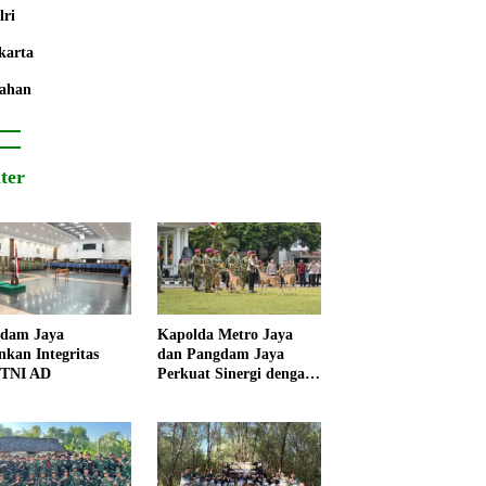
lri
karta
ahan
iter
dam Jaya
Kapolda Metro Jaya
nkan Integritas
dan Pangdam Jaya
 TNI AD
Perkuat Sinergi dengan
Korps Marinir