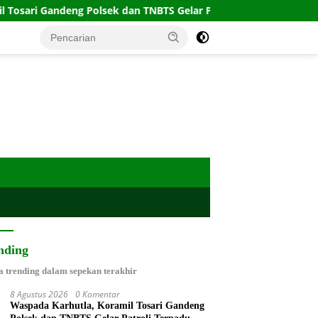
olsek dan TNBTS Gelar Patroli Terpadu
Koramil Wonome
nding
a trending dalam sepekan terakhir
8 Agustus 2026
0 Komentar
Waspada Karhutla, Koramil Tosari Gandeng