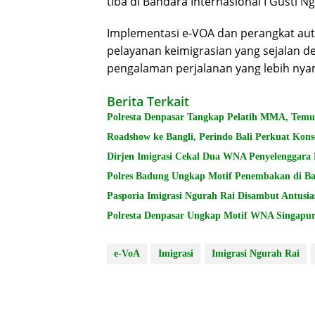
tiba di Bandara Internasional I Gusti N
Implementasi e-VOA dan perangkat aut
pelayanan keimigrasian yang sejalan
pengalaman perjalanan yang lebih nyam
Berita Terkait
Polresta Denpasar Tangkap Pelatih MMA, Temu
Roadshow ke Bangli, Perindo Bali Perkuat Kon
Dirjen Imigrasi Cekal Dua WNA Penyelenggara B
Polres Badung Ungkap Motif Penembakan di Bar
Pasporia Imigrasi Ngurah Rai Disambut Antusi
Polresta Denpasar Ungkap Motif WNA Singapur
e-VoA
Imigrasi
Imigrasi Ngurah Rai