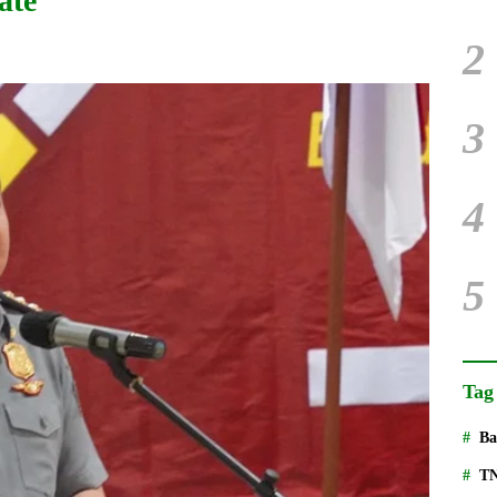
ate
2
3
4
5
Tag
Ba
T