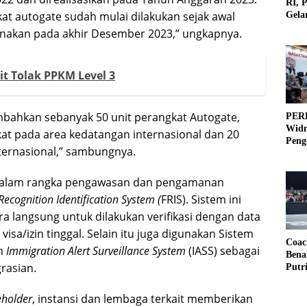
RI, 
t autogate sudah mulai dilakukan sejak awal
Gela
Olah
unakan pada akhir Desember 2023,” ungkapnya.
it Tolak PPKM Level 3
bahkan sebanyak 50 unit perangkat Autogate,
PERB
Widm
at pada area kedatangan internasional dan 20
Peng
ternasional,” sambungnya.
3×3
, dalam rangka pengawasan dan pengamanan
Recognition Identification System (
FRIS). Sistem ini
 langsung untuk dilakukan verifikasi dengan data
isa/izin tinggal. Selain itu juga digunakan Sistem
Coac
an
Immigration Alert Surveillance System
(IASS) sebagai
Bena
rasian.
Putr
eholder
, instansi dan lembaga terkait memberikan