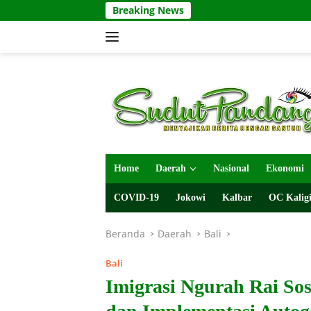
Langsung
Breaking News
ke
konten
Home
Daerah
Nasional
Ekonomi
COVID-19
Jokowi
Kalbar
OC Kaligi
Beranda
Daerah
Bali
Bali
Imigrasi Ngurah Rai So