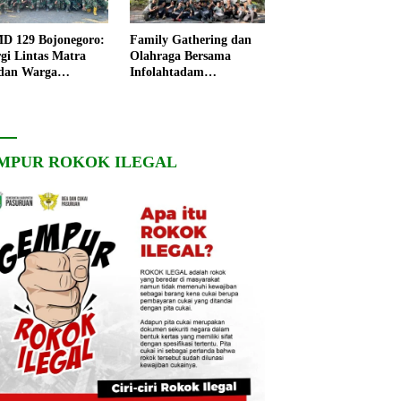
 129 Bojonegoro:
Family Gathering dan
rgi Lintas Matra
Olahraga Bersama
dan Warga
Infolahtadam
ngo, Percepat
V/Brawijaya Pererat
angunan Desa
Soliditas dan
Kebersamaan
MPUR ROKOK ILEGAL