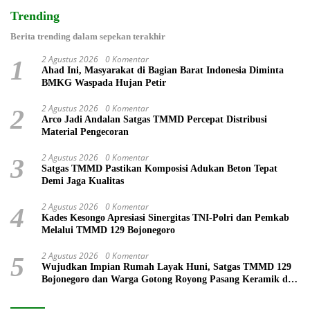
Trending
Berita trending dalam sepekan terakhir
2 Agustus 2026
0 Komentar
1
Ahad Ini, Masyarakat di Bagian Barat Indonesia Diminta
BMKG Waspada Hujan Petir
2 Agustus 2026
0 Komentar
2
Arco Jadi Andalan Satgas TMMD Percepat Distribusi
Material Pengecoran
2 Agustus 2026
0 Komentar
3
Satgas TMMD Pastikan Komposisi Adukan Beton Tepat
Demi Jaga Kualitas
2 Agustus 2026
0 Komentar
4
Kades Kesongo Apresiasi Sinergitas TNI-Polri dan Pemkab
Melalui TMMD 129 Bojonegoro
2 Agustus 2026
0 Komentar
5
Wujudkan Impian Rumah Layak Huni, Satgas TMMD 129
Bojonegoro dan Warga Gotong Royong Pasang Keramik di
Rumah Ibu Tini