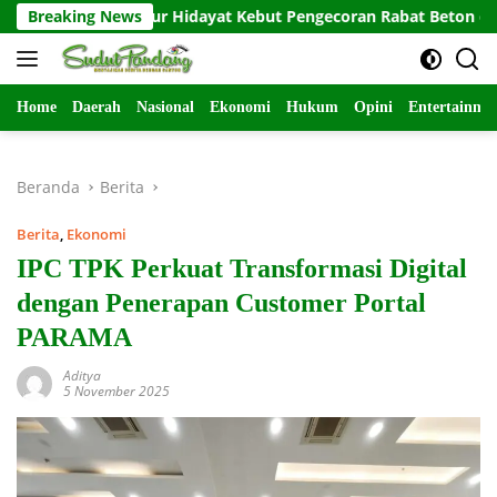
Langsung
s Nur Hidayat Kebut Pengecoran Rabat Beton di Lumajang
Breaking News
ke
konten
Home
Daerah
Nasional
Ekonomi
Hukum
Opini
Entertainme
Beranda
Berita
Berita
,
Ekonomi
IPC TPK Perkuat Transformasi Digital
dengan Penerapan Customer Portal
PARAMA
Aditya
5 November 2025