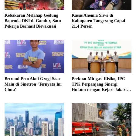
Kebakaran Melahap Gedung
Kasus Anemia Siswi di
Bapenda DKI di Gambir, Satu
Kabupaten Tangerang Capai
Pekerja Berhasil Dievakuasi
21,4 Persen
Betrand Peto Akui Grogi Saat
Perkuat Mitigasi Risiko, IPC
Main di Sinetron ‘Ternyata Ini
TPK Perpanjang Sinergi
Cinta’
Hukum dengan Kejari Jakarta
Utara