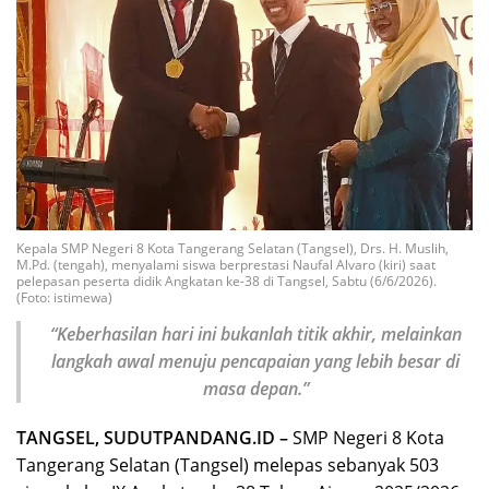
Kepala SMP Negeri 8 Kota Tangerang Selatan (Tangsel), Drs. H. Muslih,
M.Pd. (tengah), menyalami siswa berprestasi Naufal Alvaro (kiri) saat
pelepasan peserta didik Angkatan ke-38 di Tangsel, Sabtu (6/6/2026).
(Foto: istimewa)
“Keberhasilan hari ini bukanlah titik akhir, melainkan
langkah awal menuju pencapaian yang lebih besar di
masa depan.”
TANGSEL, SUDUTPANDANG.ID –
SMP Negeri 8 Kota
Tangerang Selatan (Tangsel) melepas sebanyak 503