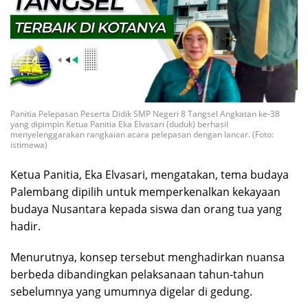
Panitia Pelepasan Peserta Didik SMP Negeri 8 Tangsel Angkatan ke-38
yang dipimpin Ketua Panitia Eka Elvasari (duduk) berhasil
menyelenggarakan rangkaian acara pelepasan dengan lancar. (Foto:
istimewa)
Ketua Panitia, Eka Elvasari, mengatakan, tema budaya
Palembang dipilih untuk memperkenalkan kekayaan
budaya Nusantara kepada siswa dan orang tua yang
hadir.
Menurutnya, konsep tersebut menghadirkan nuansa
berbeda dibandingkan pelaksanaan tahun-tahun
sebelumnya yang umumnya digelar di gedung.