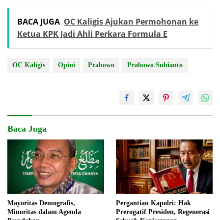
BACA JUGA
OC Kaligis Ajukan Permohonan ke
Ketua KPK Jadi Ahli Perkara Formula E
OC Kaligis
Opini
Prabowo
Prabowo Subianto
Baca Juga
Mayoritas Demografis,
Pergantian Kapolri: Hak
Minoritas dalam Agenda
Prerogatif Presiden, Regenerasi