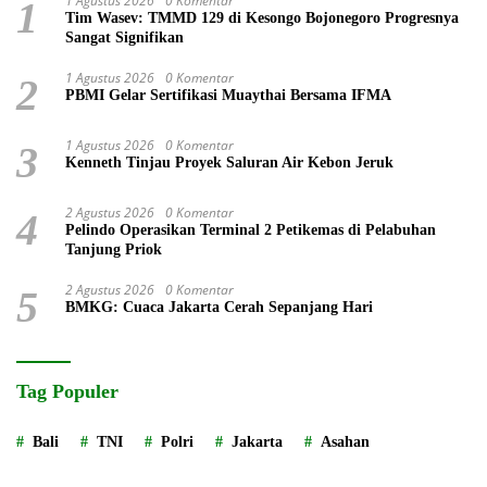
1 Agustus 2026
0 Komentar
1
Tim Wasev: TMMD 129 di Kesongo Bojonegoro Progresnya
Sangat Signifikan
1 Agustus 2026
0 Komentar
2
PBMI Gelar Sertifikasi Muaythai Bersama IFMA
1 Agustus 2026
0 Komentar
3
Kenneth Tinjau Proyek Saluran Air Kebon Jeruk
2 Agustus 2026
0 Komentar
4
Pelindo Operasikan Terminal 2 Petikemas di Pelabuhan
Tanjung Priok
2 Agustus 2026
0 Komentar
5
BMKG: Cuaca Jakarta Cerah Sepanjang Hari
Tag Populer
Bali
TNI
Polri
Jakarta
Asahan