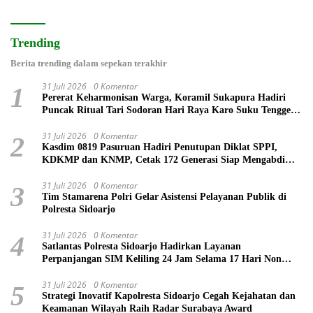
Trending
Berita trending dalam sepekan terakhir
31 Juli 2026
0 Komentar
1
Pererat Keharmonisan Warga, Koramil Sukapura Hadiri
Puncak Ritual Tari Sodoran Hari Raya Karo Suku Tengger
di Bromo
31 Juli 2026
0 Komentar
2
Kasdim 0819 Pasuruan Hadiri Penutupan Diklat SPPI,
KDKMP dan KNMP, Cetak 172 Generasi Siap Mengabdi
untuk Negeri
31 Juli 2026
0 Komentar
3
Tim Stamarena Polri Gelar Asistensi Pelayanan Publik di
Polresta Sidoarjo
31 Juli 2026
0 Komentar
4
Satlantas Polresta Sidoarjo Hadirkan Layanan
Perpanjangan SIM Keliling 24 Jam Selama 17 Hari Non
Stop
31 Juli 2026
0 Komentar
5
Strategi Inovatif Kapolresta Sidoarjo Cegah Kejahatan dan
Keamanan Wilayah Raih Radar Surabaya Award