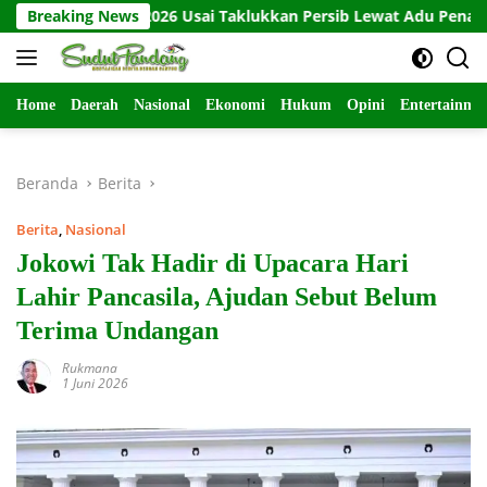
Langsung
 Presiden 2026 Usai Taklukkan Persib Lewat Adu Penalti
Breaking News
ke
konten
Home
Daerah
Nasional
Ekonomi
Hukum
Opini
Entertainme
Beranda
Berita
Berita
,
Nasional
Jokowi Tak Hadir di Upacara Hari
Lahir Pancasila, Ajudan Sebut Belum
Terima Undangan
Rukmana
1 Juni 2026