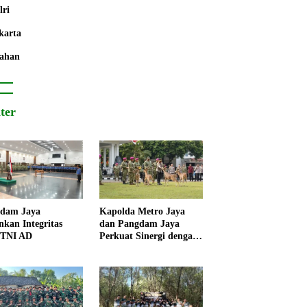
lri
karta
ahan
iter
dam Jaya
Kapolda Metro Jaya
nkan Integritas
dan Pangdam Jaya
 TNI AD
Perkuat Sinergi dengan
Korps Marinir