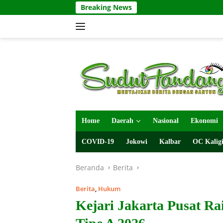
Langsung
Breaking News
ke
konten
Home
Daerah
Nasional
Ekonomi
COVID-19
Jokowi
Kalbar
OC Kaligi
Beranda
Berita
Berita
,
Hukum
Kejari Jakarta Pusat Ra