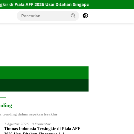
 2026 Usai Ditahan Singapura 1-1
10 Kartu Legacy 100 CT
nding
a trending dalam sepekan terakhir
7 Agustus 2026
0 Komentar
Timnas Indonesia Tersingkir di Piala AFF