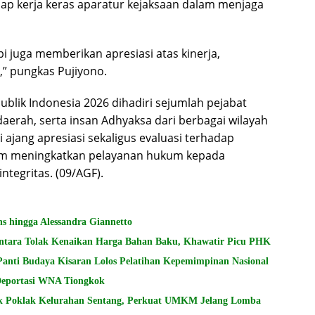
ap kerja keras aparatur kejaksaan dalam menjaga
pi juga memberikan apresiasi atas kinerja,
a,” pungkas Pujiyono.
lik Indonesia 2026 dihadiri sejumlah pejabat
aerah, serta insan Adhyaksa dari berbagai wilayah
 ajang apresiasi sekaligus evaluasi terhadap
alam meningkatkan pelayanan hukum kepada
ntegritas. (09/AGF).
s hingga Alessandra Giannetto
ntara Tolak Kenaikan Harga Bahan Baku, Khawatir Picu PHK
Panti Budaya Kisaran Lolos Pelatihan Kepemimpinan Nasional
 Deportasi WNA Tiongkok
k Poklak Kelurahan Sentang, Perkuat UMKM Jelang Lomba