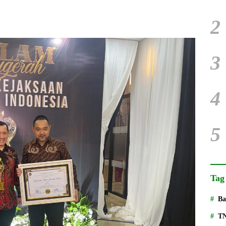
2
3
4
5
Tag
Ba
T