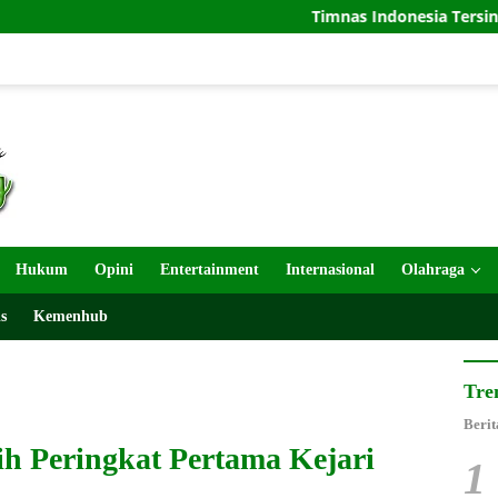
Timnas Indonesia Tersingkir di Piala AFF
Hukum
Opini
Entertainment
Internasional
Olahraga
s
Kemenhub
Tre
Berit
ih Peringkat Pertama Kejari
1