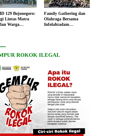
 129 Bojonegoro:
Family Gathering dan
rgi Lintas Matra
Olahraga Bersama
dan Warga
Infolahtadam
ngo, Percepat
V/Brawijaya Pererat
angunan Desa
Soliditas dan
Kebersamaan
MPUR ROKOK ILEGAL