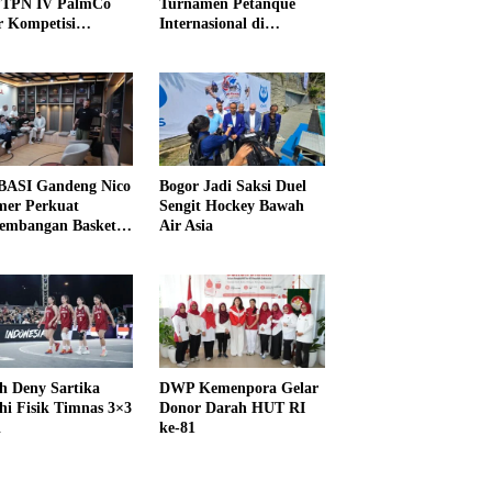
PTPN IV PalmCo
Turnamen Petanque
r Kompetisi
Internasional di
raga
UNDIKMA
ASI Gandeng Nico
Bogor Jadi Saksi Duel
er Perkuat
Sengit Hockey Bawah
embangan Basket
Air Asia
h Deny Sartika
DWP Kemenpora Gelar
hi Fisik Timnas 3×3
Donor Darah HUT RI
i
ke-81