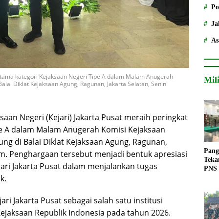
Po
Ja
As
ertama kategori Kejaksaan Negeri Tipe A dalam Malam Anugerah
Mil
Balai Diklat Kejaksaan Agung, Ragunan, Jakarta Selatan, Senin
aan Negeri (Kejari) Jakarta Pusat meraih peringkat
pe A dalam Malam Anugerah Komisi Kejaksaan
ng di Balai Diklat Kejaksaan Agung, Ragunan,
Pang
lam. Penghargaan tersebut menjadi bentuk apresiasi
Teka
Kejari Jakarta Pusat dalam menjalankan tugas
PNS
k.
i Jakarta Pusat sebagai salah satu institusi
ejaksaan Republik Indonesia pada tahun 2026.