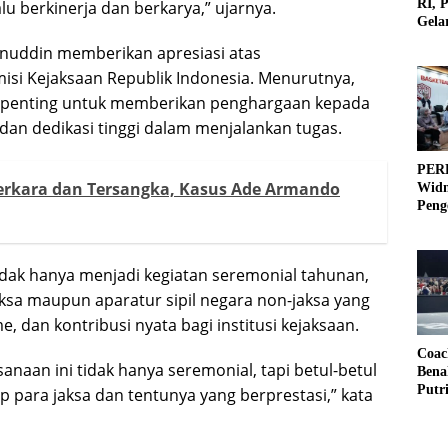
RI, 
u berkinerja dan berkarya,” ujarnya.
Gela
Olah
anuddin memberikan apresiasi atas
si Kejaksaan Republik Indonesia. Menurutnya,
 penting untuk memberikan penghargaan kepada
 dan dedikasi tinggi dalam menjalankan tugas.
PERB
Perkara dan Tersangka, Kasus Ade Armando
Widm
Peng
3×3
ak hanya menjadi kegiatan seremonial tahunan,
aksa maupun aparatur sipil negara non-jaksa yang
, dan kontribusi nyata bagi institusi kejaksaan.
Coac
aan ini tidak hanya seremonial, tapi betul-betul
Bena
Putr
para jaksa dan tentunya yang berprestasi,” kata