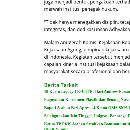
juga menjadi bentuk pengakuan terhad
marwah institusi penegak hukum.
“Tidak hanya menegakkan disiplin, teta
integritas, dan dedikasi insan Adhyaks
Malam Anugerah Komisi Kejaksaan Repub
Kejaksaan Agung, pimpinan kejaksaan d
di Indonesia. Kegiatan tersebut menjadi
capaian kinerja institusi kejaksaan d
masyarakat secara profesional dan beri
Berita Terkait
10 Kartu Legacy 100 CTFP: Dari Andrew Parson
Paguyuban Konsumen Plastik dan Benang Nusa
Bupati Asahan Beri Apresiasi Ketua OSIS SMA 
Salahgunakan Izin Tinggal, Imigrasi Ponorogo
Ketua TP PKK Asahan Serahkan Bantuan untu
UP2K Sumut