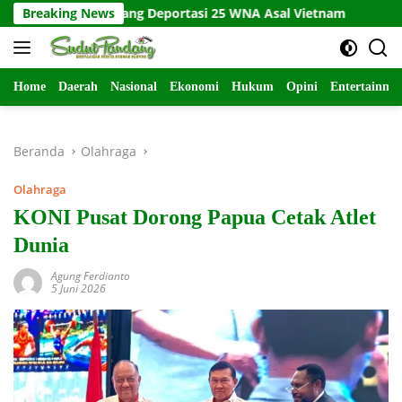
Langsung
ungpinang Deportasi 25 WNA Asal Vietnam
Breaking News
Kecelakaan K
ke
konten
Home
Daerah
Nasional
Ekonomi
Hukum
Opini
Entertainme
Beranda
Olahraga
Olahraga
KONI Pusat Dorong Papua Cetak Atlet
Dunia
Agung Ferdianto
5 Juni 2026