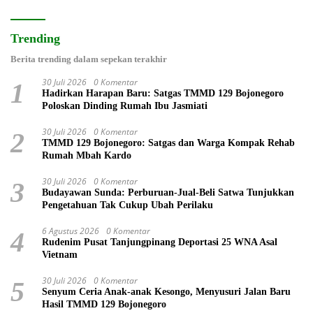
Trending
Berita trending dalam sepekan terakhir
30 Juli 2026
0 Komentar
1
Hadirkan Harapan Baru: Satgas TMMD 129 Bojonegoro
Poloskan Dinding Rumah Ibu Jasmiati
30 Juli 2026
0 Komentar
2
TMMD 129 Bojonegoro: Satgas dan Warga Kompak Rehab
Rumah Mbah Kardo
30 Juli 2026
0 Komentar
3
Budayawan Sunda: Perburuan-Jual-Beli Satwa Tunjukkan
Pengetahuan Tak Cukup Ubah Perilaku
6 Agustus 2026
0 Komentar
4
Rudenim Pusat Tanjungpinang Deportasi 25 WNA Asal
Vietnam
30 Juli 2026
0 Komentar
5
Senyum Ceria Anak-anak Kesongo, Menyusuri Jalan Baru
Hasil TMMD 129 Bojonegoro