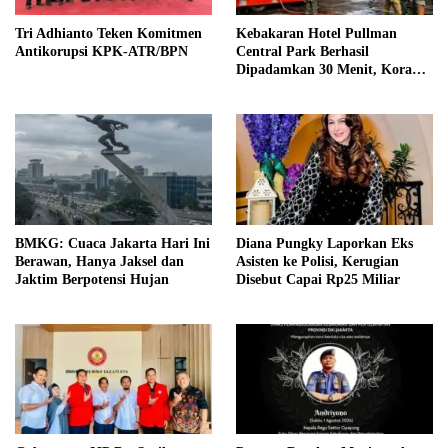
Tri Adhianto Teken Komitmen
Kebakaran Hotel Pullman
Antikorupsi KPK-ATR/BPN
Central Park Berhasil
Dipadamkan 30 Menit, Koramil
03/GP Turunkan 2 Water Tank
BMKG: Cuaca Jakarta Hari Ini
Diana Pungky Laporkan Eks
Berawan, Hanya Jaksel dan
Asisten ke Polisi, Kerugian
Jaktim Berpotensi Hujan
Disebut Capai Rp25 Miliar