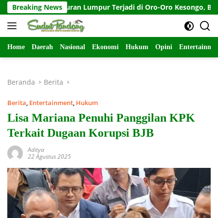
Langsung
 Semburan Lumpur Terjadi di Oro-Oro Kesongo, Blora-Jateng
Breaking News
ke
konten
Home
Daerah
Nasional
Ekonomi
Hukum
Opini
Entertainme
Beranda
Berita
Berita
,
Entertainment
,
Hukum
Lisa Mariana Penuhi Panggilan KPK
Terkait Dugaan Korupsi BJB
Aditya
22 Agustus 2025