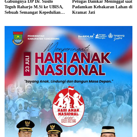
Gabungnya IJP Dr. Susilo
Petugas Damkar Meninggal saat
Teguh Raharjo M.Si ke UBISA,
Padamkan Kebakaran Lahan di
Sebuah Semangat Kepedulian
Kramat Jati
Pada Pendidikan