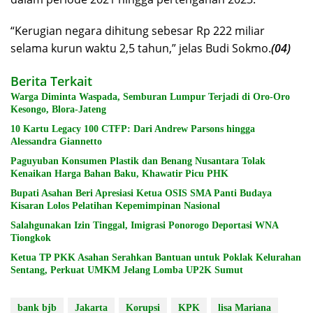
“Kerugian negara dihitung sebesar Rp 222 miliar
selama kurun waktu 2,5 tahun,” jelas Budi Sokmo.
(04)
Berita Terkait
Warga Diminta Waspada, Semburan Lumpur Terjadi di Oro-Oro
Kesongo, Blora-Jateng
10 Kartu Legacy 100 CTFP: Dari Andrew Parsons hingga
Alessandra Giannetto
Paguyuban Konsumen Plastik dan Benang Nusantara Tolak
Kenaikan Harga Bahan Baku, Khawatir Picu PHK
Bupati Asahan Beri Apresiasi Ketua OSIS SMA Panti Budaya
Kisaran Lolos Pelatihan Kepemimpinan Nasional
Salahgunakan Izin Tinggal, Imigrasi Ponorogo Deportasi WNA
Tiongkok
Ketua TP PKK Asahan Serahkan Bantuan untuk Poklak Kelurahan
Sentang, Perkuat UMKM Jelang Lomba UP2K Sumut
bank bjb
Jakarta
Korupsi
KPK
lisa Mariana