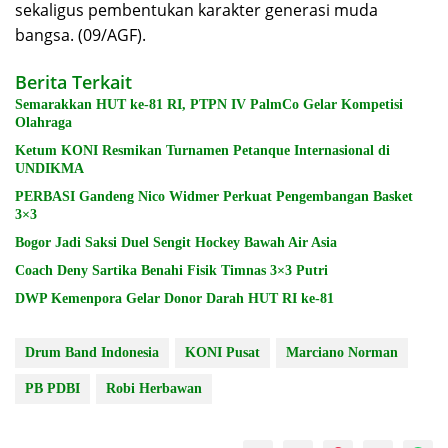
sekaligus pembentukan karakter generasi muda
bangsa. (09/AGF).
Berita Terkait
Semarakkan HUT ke-81 RI, PTPN IV PalmCo Gelar Kompetisi
Olahraga
Ketum KONI Resmikan Turnamen Petanque Internasional di
UNDIKMA
PERBASI Gandeng Nico Widmer Perkuat Pengembangan Basket
3×3
Bogor Jadi Saksi Duel Sengit Hockey Bawah Air Asia
Coach Deny Sartika Benahi Fisik Timnas 3×3 Putri
DWP Kemenpora Gelar Donor Darah HUT RI ke-81
Drum Band Indonesia
KONI Pusat
Marciano Norman
PB PDBI
Robi Herbawan