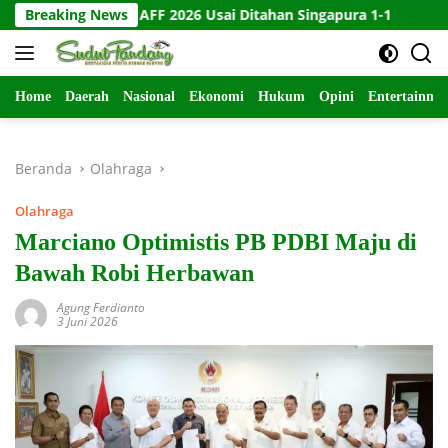
Langsung
 Piala AFF 2026 Usai Ditahan Singapura 1-1
Breaking News
10 Kartu Leg
ke
konten
Home
Daerah
Nasional
Ekonomi
Hukum
Opini
Entertainme
Beranda
Olahraga
Olahraga
Marciano Optimistis PB PDBI Maju di
Bawah Robi Herbawan
Agung Ferdianto
3 Juni 2026