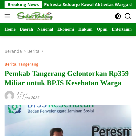
Langsung
Breaking News
Polresta Sidoarjo Kawal Aktivitas Warga di CFD
ke
konten
Home
Daerah
Nasional
Ekonomi
Hukum
Opini
Entertainme
Beranda
Berita
Berita
,
Tangerang
Pemkab Tangerang Gelontorkan Rp359
Miliar untuk BPJS Kesehatan Warga
Aditya
22 April 2026