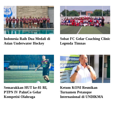
Indonesia Raih Dua Medali di
Sobat FC Gelar Coaching Clinic
Asian Underwater Hockey
Legenda Timnas
Semarakkan HUT ke-81 RI,
Ketum KONI Resmikan
PTPN IV PalmCo Gelar
Turnamen Petanque
Kompetisi Olahraga
Internasional di UNDIKMA