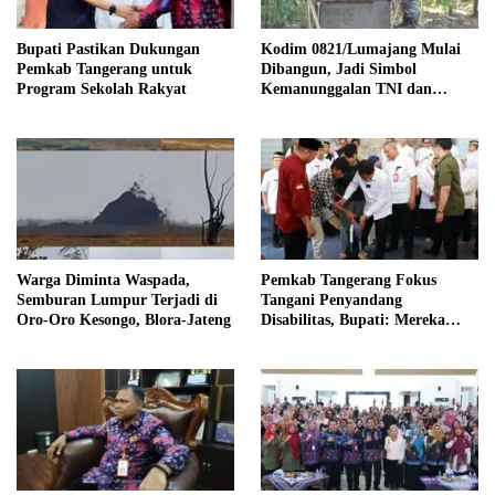
Bupati Pastikan Dukungan
Kodim 0821/Lumajang Mulai
Pemkab Tangerang untuk
Dibangun, Jadi Simbol
Program Sekolah Rakyat
Kemanunggalan TNI dan
Rakyat
Warga Diminta Waspada,
Pemkab Tangerang Fokus
Semburan Lumpur Terjadi di
Tangani Penyandang
Oro-Oro Kesongo, Blora-Jateng
Disabilitas, Bupati: Mereka
Perlu Jaminan Kesehatan,
Pemberdayaan Ekonomi