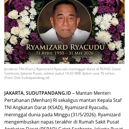
Jenderal TNI (Purn.) Ryamizard Ryacudu meninggal dunia di RSPAD Gatot
Soebroto, Jakarta Pusat, sekitar pukul 14.03 WIB dalam usia 76 tahun.
(Foto: Dok.Sudutpandang.id)
JAKARTA, SUDUTPANDANG.ID –
Mantan Menteri
Pertahanan (Menhan) RI sekaligus mantan Kepala Staf
TNI Angkatan Darat (KSAD), Ryamizard Ryacudu,
meninggal dunia pada Minggu (31/5/2026). Ryamizard
mengembuskan napas terakhir di Rumah Sakit Pusat
Angkatan Darat (RSPAD) Gatot Soebroto, Jakarta Pusat,