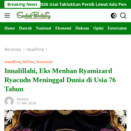
Langsung
Presiden 2026 Usai Taklukkan Persib Lewat Adu Penalti
Breaking News
B
ke
konten
Home
Daerah
Nasional
Ekonomi
Hukum
Opini
Entertainme
Beranda
Headline
Headline
,
Militer
,
Nasional
Innalillahi, Eks Menhan Ryamizard
Ryacudu Meninggal Dunia di Usia 76
Tahun
Redaksi
31 Mei 2026