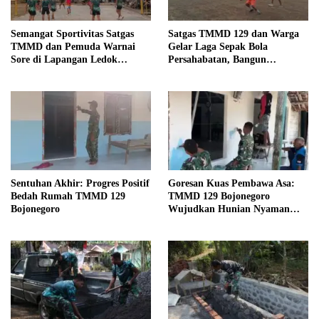
Semangat Sportivitas Satgas
Satgas TMMD 129 dan Warga
TMMD dan Pemuda Warnai
Gelar Laga Sepak Bola
Sore di Lapangan Ledok
Persahabatan, Bangun
Tempuro
Keakraban di Tengah Program
Pembangunan
Sentuhan Akhir: Progres Positif
Goresan Kuas Pembawa Asa:
Bedah Rumah TMMD 129
TMMD 129 Bojonegoro
Bojonegoro
Wujudkan Hunian Nyaman
Mbah Samijan