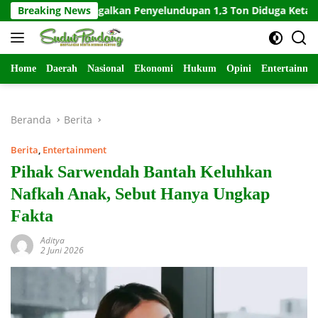
Langsung
t-627 Gagalkan Penyelundupan 1,3 Ton Diduga Ketamin di Kepri
Breaking News
ke
konten
Home
Daerah
Nasional
Ekonomi
Hukum
Opini
Entertainme
Beranda
Berita
Berita
,
Entertainment
Pihak Sarwendah Bantah Keluhkan
Nafkah Anak, Sebut Hanya Ungkap
Fakta
Aditya
2 Juni 2026