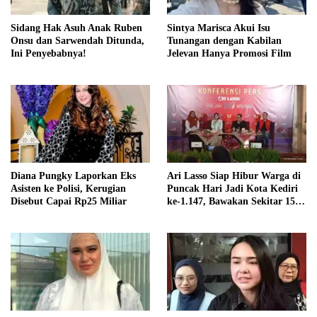
Sidang Hak Asuh Anak Ruben
Sintya Marisca Akui Isu
Onsu dan Sarwendah Ditunda,
Tunangan dengan Kabilan
Ini Penyebabnya!
Jelevan Hanya Promosi Film
Diana Pungky Laporkan Eks
Ari Lasso Siap Hibur Warga di
Asisten ke Polisi, Kerugian
Puncak Hari Jadi Kota Kediri
Disebut Capai Rp25 Miliar
ke-1.147, Bawakan Sekitar 15
Lagu