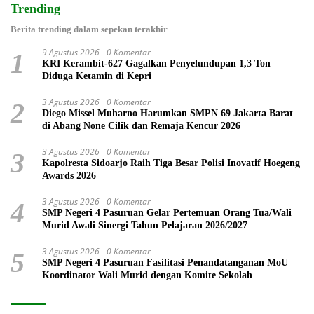
Trending
Berita trending dalam sepekan terakhir
9 Agustus 2026
0 Komentar
1
KRI Kerambit-627 Gagalkan Penyelundupan 1,3 Ton
Diduga Ketamin di Kepri
3 Agustus 2026
0 Komentar
2
Diego Missel Muharno Harumkan SMPN 69 Jakarta Barat
di Abang None Cilik dan Remaja Kencur 2026
3 Agustus 2026
0 Komentar
3
Kapolresta Sidoarjo Raih Tiga Besar Polisi Inovatif Hoegeng
Awards 2026
3 Agustus 2026
0 Komentar
4
SMP Negeri 4 Pasuruan Gelar Pertemuan Orang Tua/Wali
Murid Awali Sinergi Tahun Pelajaran 2026/2027
3 Agustus 2026
0 Komentar
5
SMP Negeri 4 Pasuruan Fasilitasi Penandatanganan MoU
Koordinator Wali Murid dengan Komite Sekolah