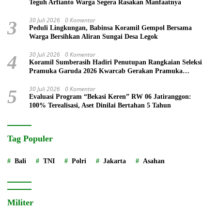
Teguh Arfianto Warga Segera Rasakan Manfaatnya
30 Juli 2026
0 Komentar
3
Peduli Lingkungan, Babinsa Koramil Gempol Bersama
Warga Bersihkan Aliran Sungai Desa Legok
30 Juli 2026
0 Komentar
4
Koramil Sumberasih Hadiri Penutupan Rangkaian Seleksi
Pramuka Garuda 2026 Kwarcab Gerakan Pramuka
Probolinggo
30 Juli 2026
0 Komentar
5
Evaluasi Program “Bekasi Keren” RW 06 Jatiranggon:
100% Terealisasi, Aset Dinilai Bertahan 5 Tahun
Tag Populer
Bali
TNI
Polri
Jakarta
Asahan
Militer