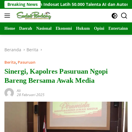
Langsung
UiPath dan Indosat Latih 50.000 Talenta AI dan Automation
Breaking News
ke
konten
Home
Daerah
Nasional
Ekonomi
Hukum
Opini
Entertainme
Beranda
Berita
Berita
,
Pasuruan
Sinergi, Kapolres Pasuruan Ngopi
Bareng Bersama Awak Media
Ali
28 Februari 2025