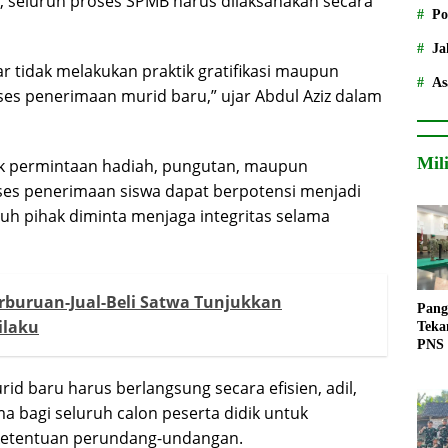
, seluruh proses SPMB harus dilaksanakan secara
Po
Ja
r tidak melakukan praktik gratifikasi maupun
As
s penerimaan murid baru,” ujar Abdul Aziz dalam
Mil
uk permintaan hadiah, pungutan, maupun
es penerimaan siswa dapat berpotensi menjadi
uruh pihak diminta menjaga integritas selama
buruan-Jual-Beli Satwa Tunjukkan
Pang
ilaku
Teka
PNS
d baru harus berlangsung secara efisien, adil,
bagi seluruh calon peserta didik untuk
ketentuan perundang-undangan.