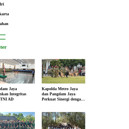
lri
karta
ahan
iter
dam Jaya
Kapolda Metro Jaya
nkan Integritas
dan Pangdam Jaya
 TNI AD
Perkuat Sinergi dengan
Korps Marinir