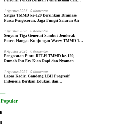
Personel Polkes Berikan Pemeriksaan dan
Pengobatan Warga
1 Agustus 2026
0 Komentar
Satgas TMMD ke-129 Bersihkan Drainase
Pasca Pengecoran, Jaga Fungsi Saluran Air
1 Agustus 2026
0 Komentar
Senyum Tiga Generasi Sambut Jenderal:
Potret Hangat Kunjungan Wasev TMMD 129
Bojonegoro di Kesongo
8 Agustus 2026
0 Komentar
Pengecatan Pintu RTLH TMMD ke-129,
Rumah Ibu Ety Kian Rapi dan Nyaman
1 Agustus 2026
0 Komentar
Lapas Kediri Gandeng LBH Progresif
Indonesia Berikan Edukasi dan
Pendampingan Hukum bagi Warga Binaan
 Populer
li
NI