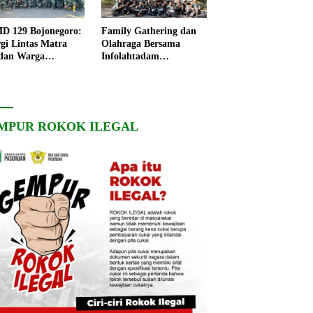
 129 Bojonegoro:
Family Gathering dan
rgi Lintas Matra
Olahraga Bersama
dan Warga
Infolahtadam
ngo, Percepat
V/Brawijaya Pererat
angunan Desa
Soliditas dan
Kebersamaan
MPUR ROKOK ILEGAL