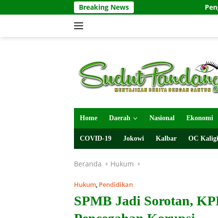
Langsung
Breaking News
Pengecatan Pintu R
ke
konten
Home
Daerah
Nasional
Ekonomi
COVID-19
Jokowi
Kalbar
OC Kaligi
Beranda
Hukum
Hukum
,
Pendidikan
SPMB Jadi Sorotan, KP