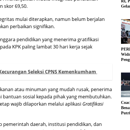
RI, 
n skor 69,50.
Gela
Olah
egritas mulai diterapkan, namun belum berjalan
an perbaikan signifikan.
gara pendidikan yang menerima gratifikasi
pada KPK paling lambat 30 hari kerja sejak
PERB
Widm
Peng
3×3
da Kecurangan Seleksi CPNS Kemenkumham
makanan atau minuman yang mudah rusak, penerima
i bantuan sosial kepada pihak yang membutuhkan.
Coac
tap wajib dilaporkan melalui aplikasi
Gratifikasi
Bena
Putr
ap pemerintah daerah, institusi pendidikan, dan