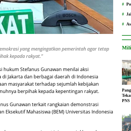
Po
Ja
As
Mil
demokrasi yang mengingatkan pemerintah agar tetap
ihak kepada rakyat.”
si hukum Stefanus Gunawan menilai aksi
di Jakarta dan berbagai daerah di Indonesia
an masyarakat terhadap sejumlah kebijakan
nuhnya berpihak kepada kepentingan rakyat.
Pang
Teka
PNS
nus Gunawan terkait rangkaian demonstrasi
an Eksekutif Mahasiswa (BEM) Universitas Indonesia