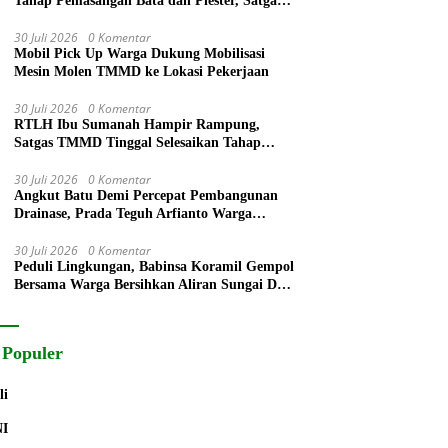
Tahap Pemasangan Bata dan Plester, Satgas
TMMD Kejar Kualitas Hunian
30 Juli 2026
0 Komentar
Mobil Pick Up Warga Dukung Mobilisasi
Mesin Molen TMMD ke Lokasi Pekerjaan
30 Juli 2026
0 Komentar
RTLH Ibu Sumanah Hampir Rampung,
Satgas TMMD Tinggal Selesaikan Tahap
Finishing
30 Juli 2026
0 Komentar
Angkut Batu Demi Percepat Pembangunan
Drainase, Prada Teguh Arfianto Warga
Segera Rasakan Manfaatnya
30 Juli 2026
0 Komentar
Peduli Lingkungan, Babinsa Koramil Gempol
Bersama Warga Bersihkan Aliran Sungai Desa
Legok
 Populer
li
NI