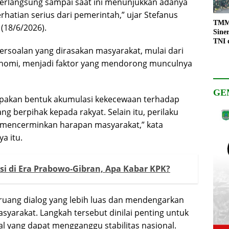
berlangsung sampai saat ini menunjukkan adanya
rhatian serius dari pemerintah,” ujar Stefanus
TMMD
(18/6/2026).
Sine
TNI 
persoalan yang dirasakan masyarakat, mulai dari
Keso
Pemb
onomi, menjadi faktor yang mendorong munculnya
GE
pakan bentuk akumulasi kekecewaan terhadap
g berpihak kepada rakyat. Selain itu, perilaku
lum mencerminkan harapan masyarakat,” kata
a itu.
i di Era Prabowo-Gibran, Apa Kabar KPK?
ruang dialog yang lebih luas dan mendengarkan
syarakat. Langkah tersebut dinilai penting untuk
 yang dapat mengganggu stabilitas nasional.