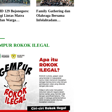
 129 Bojonegoro:
Family Gathering dan
rgi Lintas Matra
Olahraga Bersama
dan Warga
Infolahtadam
ngo, Percepat
V/Brawijaya Pererat
angunan Desa
Soliditas dan
Kebersamaan
MPUR ROKOK ILEGAL