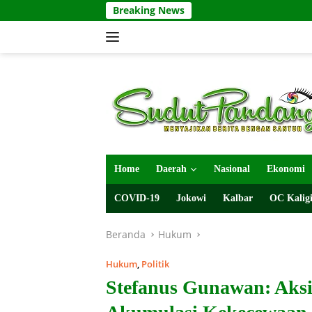
Langsung
Breaking News
ke
konten
Home
Daerah
Nasional
Ekonomi
COVID-19
Jokowi
Kalbar
OC Kaligi
Beranda
Hukum
Hukum
,
Politik
Stefanus Gunawan: Aks