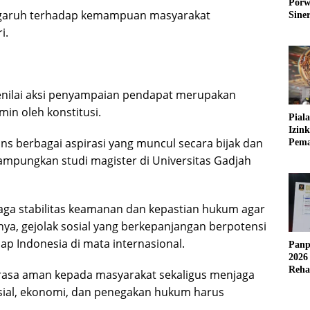
Porw
ngaruh terhadap kemampuan masyarakat
Sine
i.
menilai aksi penyampaian pendapat merupakan
min oleh konstitusi.
Pial
Izin
ns berbagai aspirasi yang muncul secara bijak dan
Pema
Fleks
ampungkan studi magister di Universitas Gadjah
aga stabilitas keamanan dan kepastian hukum agar
tnya, gejolak sosial yang berkepanjangan berpotensi
p Indonesia di mata internasional.
Panp
2026
Reha
rasa aman kepada masyarakat sekaligus menjaga
AFC
osial, ekonomi, dan penegakan hukum harus