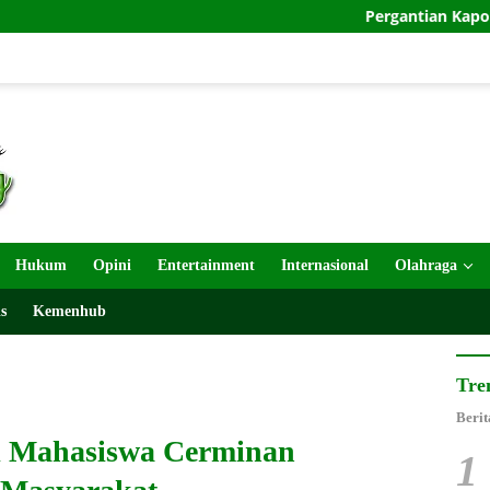
Pergantian Kapolri: Hak Prerogat
Hukum
Opini
Entertainment
Internasional
Olahraga
s
Kemenhub
Tre
Berit
i Mahasiswa Cerminan
1