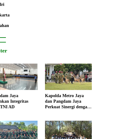
lri
karta
ahan
iter
dam Jaya
Kapolda Metro Jaya
nkan Integritas
dan Pangdam Jaya
 TNI AD
Perkuat Sinergi dengan
Korps Marinir