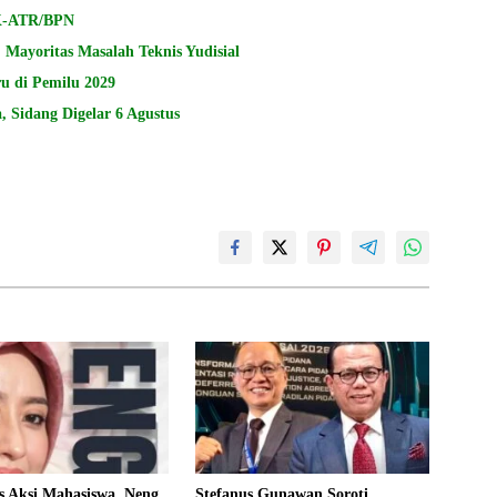
PK-ATR/BPN
Mayoritas Masalah Teknis Yudisial
u di Pemilu 2029
 Sidang Digelar 6 Agustus
s Aksi Mahasiswa, Neng
Stefanus Gunawan Soroti