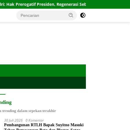
if Presiden, Regenerasi Sebuah Keniscayaan
Diskusi FWK
nding
a trending dalam sepekan terakhir
30 Juli 2026
0 Komentar
Pembangunan RTLH Bapak Suyitno Masuki