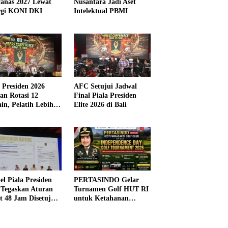
anas 2027 Lewat
Nusantara Jadi Aset
rgi KONI DKI
Intelektual PBMI
a Presiden 2026
AFC Setujui Jadwal
kan Rotasi 12
Final Piala Presiden
in, Pelatih Lebih
Elite 2026 di Bali
ibel
el Piala Presiden
PERTASINDO Gelar
 Tegaskan Aturan
Turnamen Golf HUT RI
t 48 Jam Disetujui
untuk Ketahanan
Kesehatan