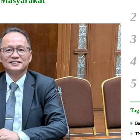
 Masyarakat
2
3
4
5
Tag
Ba
T