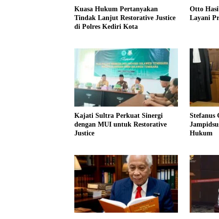
Kuasa Hukum Pertanyakan
Otto Has
Tindak Lanjut Restorative Justice
Layani Pr
di Polres Kediri Kota
Kajati Sultra Perkuat Sinergi
Stefanus
dengan MUI untuk Restorative
Jampidsu
Justice
Hukum