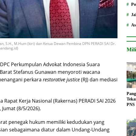
Po
Ja
As
an, S.H., M.Hum (kiri) dan Ketua Dewan Pembina DPN PERADI SAI Dr.
pandang.id)
Mil
DPC Perkumpulan Advokat Indonesia Suara
ta Barat Stefanus Gunawan menyoroti wacana
 menangani perkara
restorative justice
(RJ) dan mediasi
Pang
Teka
ela Rapat Kerja Nasional (Rakernas) PERADI SAI 2026
PNS
, Jumat (8/5/2026).
arat penegak hukum memiliki kedudukan yang
lisian sebagaimana diatur dalam Undang-Undang