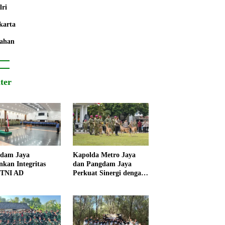
lri
karta
ahan
iter
dam Jaya
Kapolda Metro Jaya
nkan Integritas
dan Pangdam Jaya
 TNI AD
Perkuat Sinergi dengan
Korps Marinir