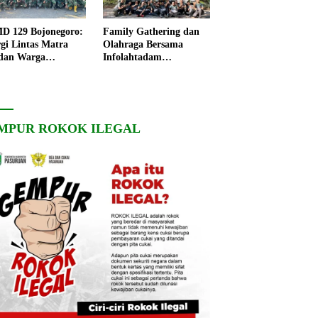
 129 Bojonegoro:
Family Gathering dan
rgi Lintas Matra
Olahraga Bersama
dan Warga
Infolahtadam
ngo, Percepat
V/Brawijaya Pererat
angunan Desa
Soliditas dan
Kebersamaan
MPUR ROKOK ILEGAL