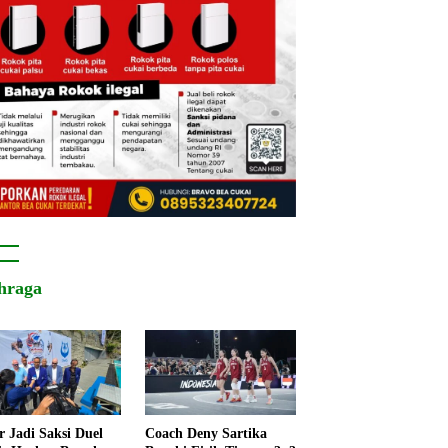
hraga
r Jadi Saksi Duel
Coach Deny Sartika