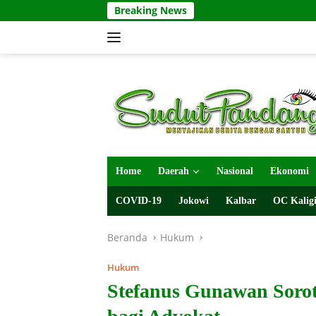
Langsung
Breaking News
ke
konten
Home
Daerah
Nasional
Ekonomi
COVID-19
Jokowi
Kalbar
OC Kaligi
Beranda
Hukum
Hukum
Stefanus Gunawan Soroti 