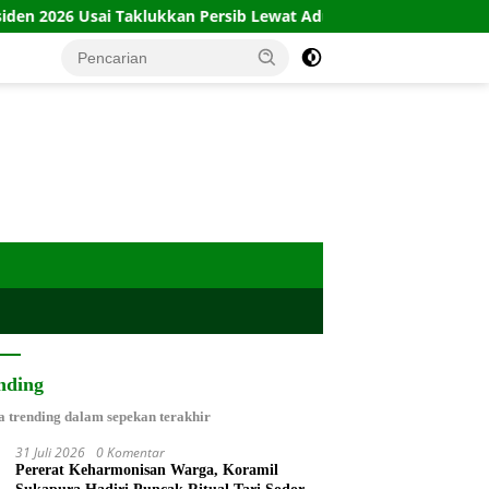
lukkan Persib Lewat Adu Penalti
Babinsa Plinggisan Inte
nding
a trending dalam sepekan terakhir
31 Juli 2026
0 Komentar
Pererat Keharmonisan Warga, Koramil