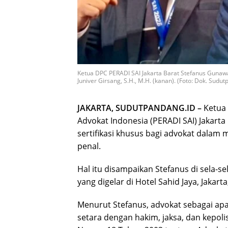
Ketua DPC PERADI SAI Jakarta Barat Stefanus Gunaw
Juniver Girsang, S.H., M.H. (kanan). (Foto: Dok. Sudut
JAKARTA, SUDUTPANDANG.ID –
Ketua 
Advokat Indonesia (PERADI SAI) Jakar
sertifikasi khusus bagi advokat dalam
penal.
Hal itu disampaikan Stefanus di sela-s
yang digelar di Hotel Sahid Jaya, Jakarta
Menurut Stefanus, advokat sebagai ap
setara dengan hakim, jaksa, dan kepo