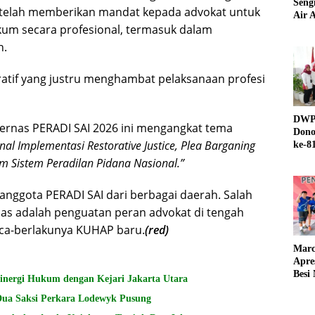
Seng
telah memberikan mandat kepada advokat untuk
Air A
um secara profesional, termasuk dalam
n.
ratif yang justru menghambat pelaksanaan profesi
DWP 
ernas PERADI SAI 2026 ini mengangkat tema
Dono
l Implementasi Restorative Justice, Plea Barganing
ke-8
m Sistem Peradilan Pidana Nasional.”
anggota PERADI SAI dari berbagai daerah. Salah
s adalah penguatan peran advokat di tengah
ca-berlakunya KUHAP baru.
(red)
Marc
Apre
Besi
Sinergi Hukum dengan Kejari Jakarta Utara
Dua Saksi Perkara Lodewyk Pusung