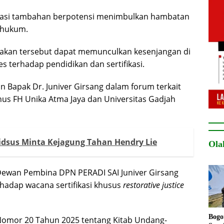
ifikasi tambahan berpotensi menimbulkan hambatan
 hukum.
ijakan tersebut dapat memunculkan kesenjangan di
es terhadap pendidikan dan sertifikasi.
 Bapak Dr. Juniver Girsang dalam forum terkait
umnus FH Unika Atma Jaya dan Universitas Gadjah
pidsus Minta Kejagung Tahan Hendry Lie
Ola
ewan Pembina DPN PERADI SAI Juniver Girsang
adap wacana sertifikasi khusus
restorative
justice
Bogo
omor 20 Tahun 2025 tentang Kitab Undang-