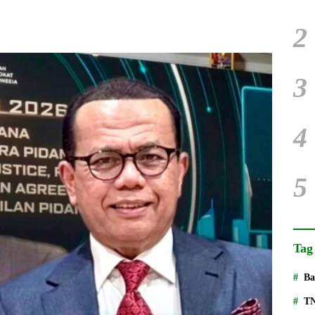
2
3
4
5
Tag
Ba
T