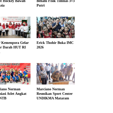
it Hockey Bawah
Benahi Fisik Timnas 3×3
sia
Putri
Kemenpora Gelar
Erick Thohir Buka IMC
r Darah HUT RI
2026
1
iano Norman
Marciano Norman
siasi Atlet Angkat
Resmikan Sport Center
 NTB
UNDIKMA Mataram