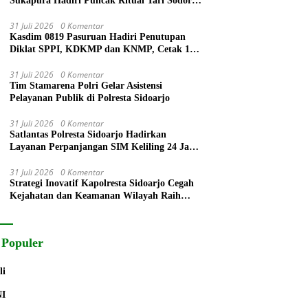
Sukapura Hadiri Puncak Ritual Tari Sodoran
Hari Raya Karo Suku Tengger di Bromo
31 Juli 2026
0 Komentar
Kasdim 0819 Pasuruan Hadiri Penutupan
Diklat SPPI, KDKMP dan KNMP, Cetak 172
Generasi Siap Mengabdi untuk Negeri
31 Juli 2026
0 Komentar
Tim Stamarena Polri Gelar Asistensi
Pelayanan Publik di Polresta Sidoarjo
31 Juli 2026
0 Komentar
Satlantas Polresta Sidoarjo Hadirkan
Layanan Perpanjangan SIM Keliling 24 Jam
Selama 17 Hari Non Stop
31 Juli 2026
0 Komentar
Strategi Inovatif Kapolresta Sidoarjo Cegah
Kejahatan dan Keamanan Wilayah Raih
Radar Surabaya Award
 Populer
li
NI