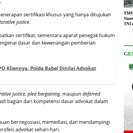
.
TMMD
enerapan sertifikasi khusus yang hanya ditujukan
Sine
torative justice
.
TNI 
Keso
patkan sertifikat, sementara aparat penegak hukum
Pemb
 mengenai dasar dan kewenangan pemberian
GE
O Kliennya, Polda Babel Dinilai Advokat
rative
justice
,
plea bargaining,
maupun
deferred
di bagian dari kompetensi dasar advokat dalam
puan bernegosiasi, memediasi, dan mendampingi
profesi advokat sehari-hari.