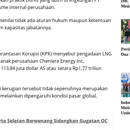
IMC 
sme internal perusahaan.
Meda
u menilai tidak ada aturan hukum maupun ketentuan
am kapasitas jabatannya.
Pers
erantasan Korupsi (KPK) menyebut pengadaan LNG
Dua 
, anak perusahaan Cheniere Energy Inc,
3,84 juta dollar AS atau setara Rp1,77 triliun
i kerugian tersebut tidak sepenuhnya merupakan
, melainkan dipengaruhi kondisi pasar global,
Indo
Meda
Unde
karta Selatan Berwenang Sidangkan Gugatan OC