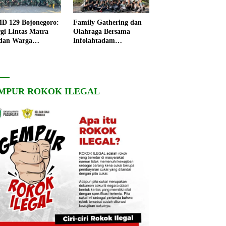
 129 Bojonegoro:
Family Gathering dan
rgi Lintas Matra
Olahraga Bersama
dan Warga
Infolahtadam
ngo, Percepat
V/Brawijaya Pererat
angunan Desa
Soliditas dan
Kebersamaan
MPUR ROKOK ILEGAL