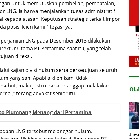
nangan untuk memutuskan pembelian, pembatalan,
or LNG. Ia hanya menjalankan tugas administratif
l kepada atasan. Keputusan strategis terkait impor
da posisi klien kami,” tegasnya.
n perjanjian LNG pada Desember 2013 dilakukan
rektur Utama PT Pertamina saat itu, yang telah
ujuan direksi.
alui kajian divisi hukum serta persetujuan seluruh
kum yang sah. Apabila klien kami tidak
ersebut, maka justru dapat dianggap melalaikan
Ola
ernal,” terang advokat senior itu.
po Plumpang Menang dari Pertamina
adaan LNG tersebut melanggar hukum.
Jawa
an praktik bisnis yang lazim di lingkungan PT