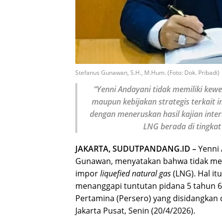
Stefanus Gunawan, S.H., M.Hum. (Foto: Dok. Pribadi)
“Yenni Andayani tidak memiliki ke
maupun kebijakan strategis terkait 
dengan meneruskan hasil kajian inter
LNG berada di tingkat 
JAKARTA, SUDUTPANDANG.ID –
Yenni
Gunawan, menyatakan bahwa tidak me
impor
liquefied natural gas
(LNG). Hal it
menanggapi tuntutan pidana 5 tahun 6
Pertamina (Persero) yang disidangkan d
Jakarta Pusat, Senin (20/4/2026).