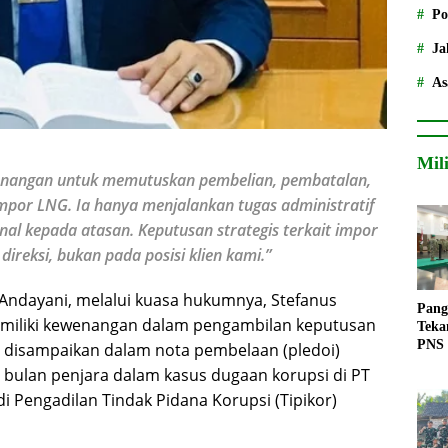
Po
Ja
As
Mil
wenangan untuk memutuskan pembelian, pembatalan,
impor LNG. Ia hanya menjalankan tugas administratif
nal kepada atasan. Keputusan strategis terkait impor
direksi, bukan pada posisi klien kami.”
 Andayani, melalui kuasa hukumnya, Stefanus
Pang
miliki kewenangan dalam pengambilan keputusan
Teka
PNS
u disampaikan dalam nota pembelaan (pledoi)
 bulan penjara dalam kasus dugaan korupsi di PT
i Pengadilan Tindak Pidana Korupsi (Tipikor)