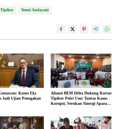
Tipikor
Yenni Andayani
 Gunawan: Kasus Eks
Aliansi BEM Delta Dukung Kortas
s Jadi Ujian Penegakan
Tipikor Polri Usut Tuntas Kasus
Korupsi, Serukan Sinergi Aparat
Penegak Hukum di Sidoarjo