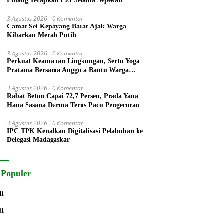
Pinang Terapkan PJJ Selama Sepekan
3 Agustus 2026
0 Komentar
Camat Sei Kepayang Barat Ajak Warga
Kibarkan Merah Putih
3 Agustus 2026
0 Komentar
Perkuat Keamanan Lingkungan, Sertu Yoga
Pratama Bersama Anggota Bantu Warga
Bangun Pos Kamling
3 Agustus 2026
0 Komentar
Rabat Beton Capai 72,7 Persen, Prada Yana
Hana Sasana Darma Terus Pacu Pengecoran
3 Agustus 2026
0 Komentar
IPC TPK Kenalkan Digitalisasi Pelabuhan ke
Delegasi Madagaskar
 Populer
li
NI