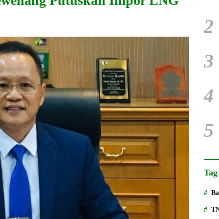
ewenang Putuskan Impor LNG
2
3
4
5
Tag
Ba
T