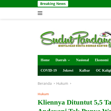
Langsung
Breaking News
ke
konten
Home
Daerah
Nasional
Ekonomi
COVID-19
Jokowi
Kalbar
OC Kaligi
Beranda
Hukum
Hukum
Kliennya Dituntut 5,5 