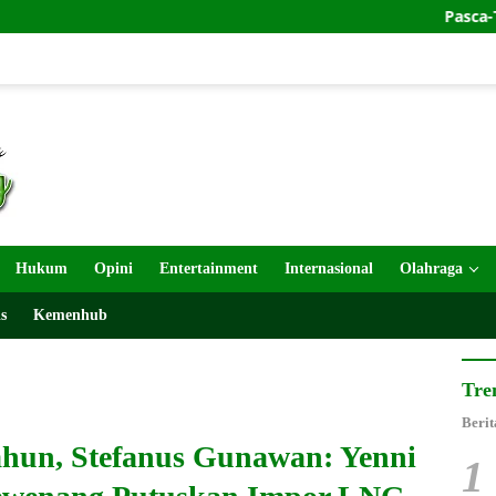
Pasca-Temuan Senjat
Hukum
Opini
Entertainment
Internasional
Olahraga
s
Kemenhub
Tre
Berit
Tahun, Stefanus Gunawan: Yenni
1