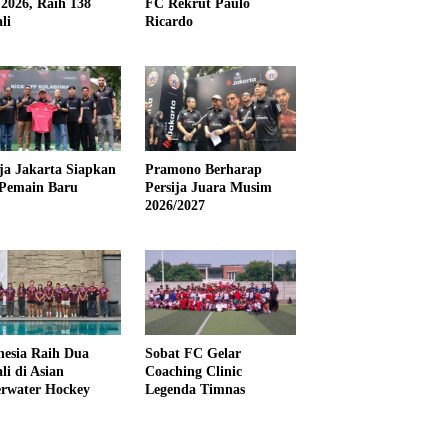
2026, Raih 138
FC Rekrut Paulo
li
Ricardo
ija Jakarta Siapkan
Pramono Berharap
Pemain Baru
Persija Juara Musim
2026/2027
nesia Raih Dua
Sobat FC Gelar
li di Asian
Coaching Clinic
rwater Hockey
Legenda Timnas