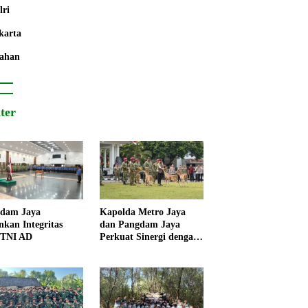
lri
karta
ahan
iter
dam Jaya
Kapolda Metro Jaya
nkan Integritas
dan Pangdam Jaya
 TNI AD
Perkuat Sinergi dengan
Korps Marinir