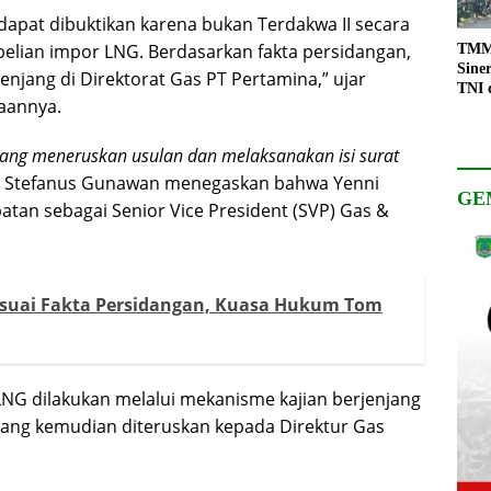
dapat dibuktikan karena bukan Terdakwa II secara
elian impor LNG. Berdasarkan fakta persidangan,
TMMD
Sine
jenjang di Direktorat Gas PT Pertamina,” ujar
TNI 
aannya.
Keso
Pemb
ang meneruskan usulan dan melaksanakan isi surat
, Stefanus Gunawan menegaskan bahwa Yenni
GE
atan sebagai Senior Vice President (SVP) Gas &
Sesuai Fakta Persidangan, Kuasa Hukum Tom
NG dilakukan melalui mekanisme kajian berjenjang
, yang kemudian diteruskan kepada Direktur Gas