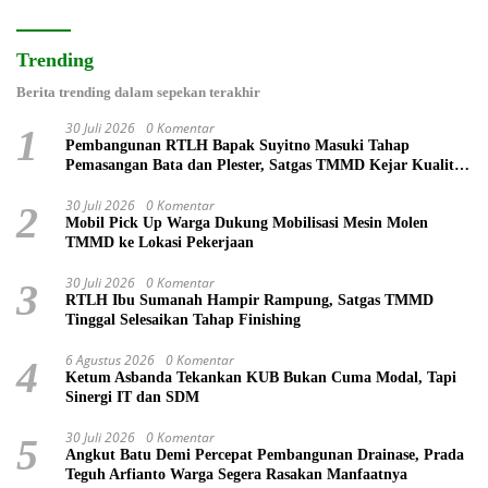
Trending
Berita trending dalam sepekan terakhir
30 Juli 2026
0 Komentar
1
Pembangunan RTLH Bapak Suyitno Masuki Tahap
Pemasangan Bata dan Plester, Satgas TMMD Kejar Kualitas
Hunian
30 Juli 2026
0 Komentar
2
Mobil Pick Up Warga Dukung Mobilisasi Mesin Molen
TMMD ke Lokasi Pekerjaan
30 Juli 2026
0 Komentar
3
RTLH Ibu Sumanah Hampir Rampung, Satgas TMMD
Tinggal Selesaikan Tahap Finishing
6 Agustus 2026
0 Komentar
4
Ketum Asbanda Tekankan KUB Bukan Cuma Modal, Tapi
Sinergi IT dan SDM
30 Juli 2026
0 Komentar
5
Angkut Batu Demi Percepat Pembangunan Drainase, Prada
Teguh Arfianto Warga Segera Rasakan Manfaatnya