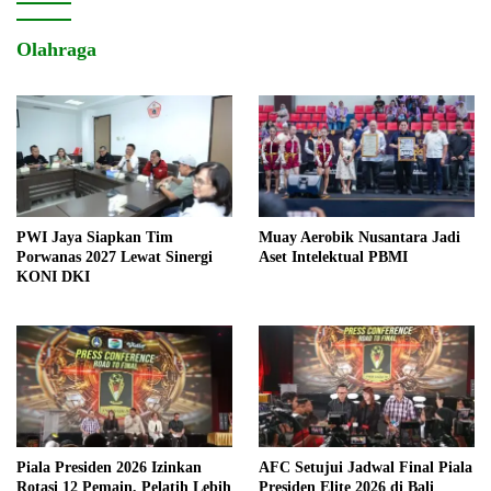
Olahraga
PWI Jaya Siapkan Tim
Muay Aerobik Nusantara Jadi
Porwanas 2027 Lewat Sinergi
Aset Intelektual PBMI
KONI DKI
Piala Presiden 2026 Izinkan
AFC Setujui Jadwal Final Piala
Rotasi 12 Pemain, Pelatih Lebih
Presiden Elite 2026 di Bali