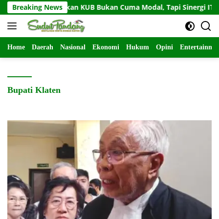
Langsung
banda Tekankan KUB Bukan Cuma Modal, Tapi Sinergi IT dan S
Breaking News
ke
konten
Home
Daerah
Nasional
Ekonomi
Hukum
Opini
Entertainme
Bupati Klaten