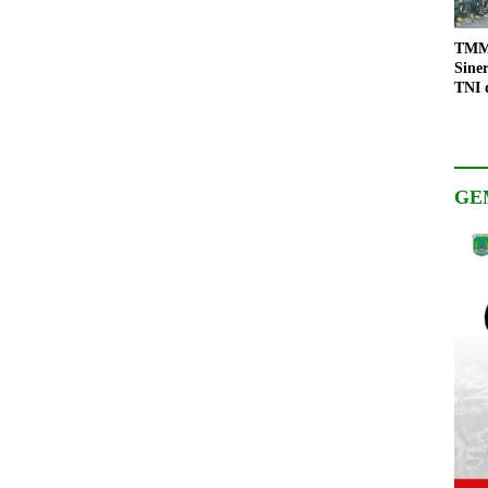
TMMD
Sine
TNI 
Keso
Pemb
GE