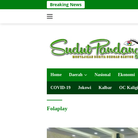
Langsung
Breaking News
ke
konten
Home
Daerah
Nasional
Ekonomi
COVID-19
Jokowi
Kalbar
OC Kaligi
Folaplay