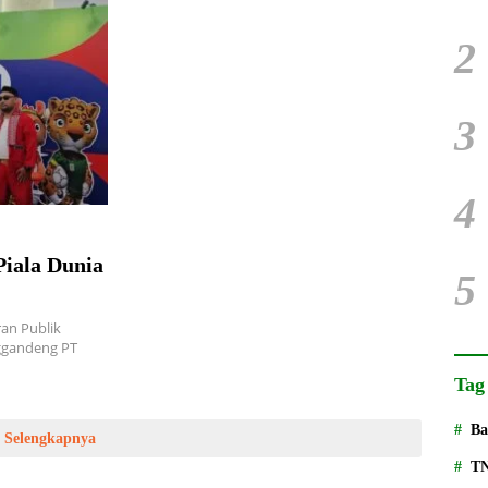
2
3
4
iala Dunia
5
an Publik
nggandeng PT
Tag
Ba
Selengkapnya
T