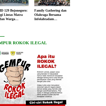
 129 Bojonegoro:
Family Gathering dan
rgi Lintas Matra
Olahraga Bersama
dan Warga
Infolahtadam
ngo, Percepat
V/Brawijaya Pererat
angunan Desa
Soliditas dan
Kebersamaan
MPUR ROKOK ILEGAL