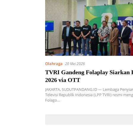
Olahraga
20 Mei 2026
TVRI Gandeng Folaplay Siarkan P
2026 via OTT
JAKARTA, SUDUTPANDANG.ID — Lembaga Penyiar
Televisi Republik Indonesia (LPP TVRI) resmi me
Folago…