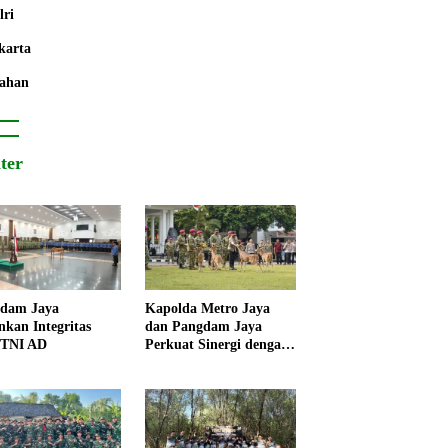
lri
karta
ahan
iter
dam Jaya
Kapolda Metro Jaya
nkan Integritas
dan Pangdam Jaya
 TNI AD
Perkuat Sinergi dengan
Korps Marinir