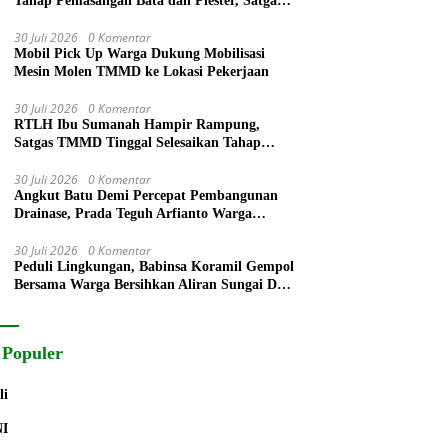
Tahap Pemasangan Bata dan Plester, Satgas
TMMD Kejar Kualitas Hunian
30 Juli 2026
0 Komentar
Mobil Pick Up Warga Dukung Mobilisasi
Mesin Molen TMMD ke Lokasi Pekerjaan
30 Juli 2026
0 Komentar
RTLH Ibu Sumanah Hampir Rampung,
Satgas TMMD Tinggal Selesaikan Tahap
Finishing
30 Juli 2026
0 Komentar
Angkut Batu Demi Percepat Pembangunan
Drainase, Prada Teguh Arfianto Warga
Segera Rasakan Manfaatnya
30 Juli 2026
0 Komentar
Peduli Lingkungan, Babinsa Koramil Gempol
Bersama Warga Bersihkan Aliran Sungai Desa
Legok
 Populer
li
NI