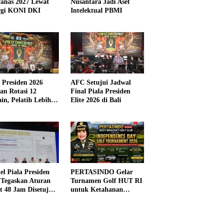
anas 2027 Lewat
Nusantara Jadi Aset
rgi KONI DKI
Intelektual PBMI
a Presiden 2026
AFC Setujui Jadwal
kan Rotasi 12
Final Piala Presiden
in, Pelatih Lebih
Elite 2026 di Bali
ibel
el Piala Presiden
PERTASINDO Gelar
 Tegaskan Aturan
Turnamen Golf HUT RI
t 48 Jam Disetujui
untuk Ketahanan
Kesehatan