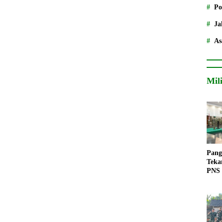
Po
Ja
As
Mil
Pang
Teka
PNS