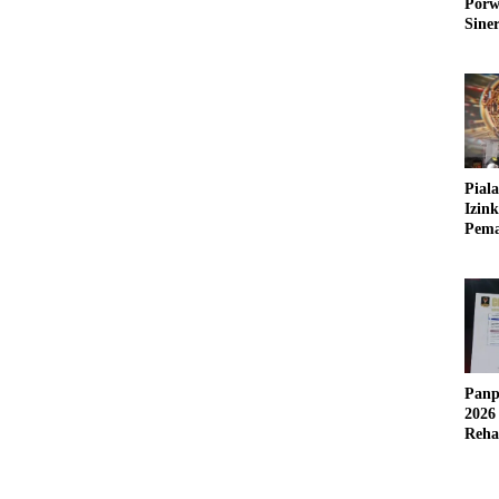
Porw
Sine
Pial
Izin
Pema
Fleks
Panp
2026
Reha
AFC