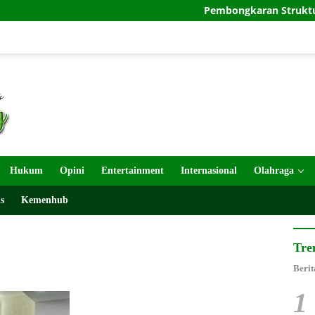
Pembongkaran Struktur TMMD k
Hukum
Opini
Entertainment
Internasional
Olahraga
s
Kemenhub
Tre
Berit
1