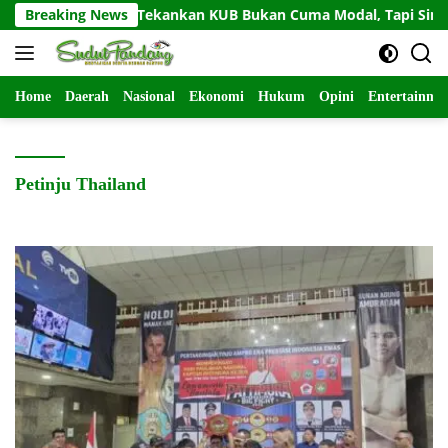
Langsung
tum Asbanda Tekankan KUB Bukan Cuma Modal, Tapi Sinergi IT
Breaking News
ke
konten
Home
Daerah
Nasional
Ekonomi
Hukum
Opini
Entertainme
Petinju Thailand