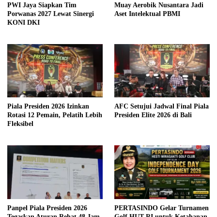
PWI Jaya Siapkan Tim
Muay Aerobik Nusantara Jadi
Porwanas 2027 Lewat Sinergi
Aset Intelektual PBMI
KONI DKI
Piala Presiden 2026 Izinkan
AFC Setujui Jadwal Final Piala
Rotasi 12 Pemain, Pelatih Lebih
Presiden Elite 2026 di Bali
Fleksibel
Panpel Piala Presiden 2026
PERTASINDO Gelar Turnamen
Tegaskan Aturan Rehat 48 Jam
Golf HUT RI untuk Ketahanan