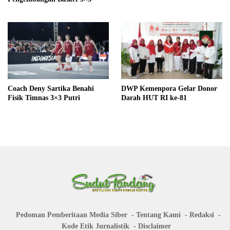
Coach Deny Sartika Benahi
DWP Kemenpora Gelar Donor
Fisik Timnas 3×3 Putri
Darah HUT RI ke-81
Pedoman Pemberitaan Media Siber
Tentang Kami
Redaksi
Kode Etik Jurnalistik
Disclaimer