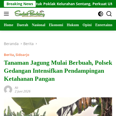
Langsung
an untuk Poklak Kelurahan Sentang, Perkuat UMKM Jelang Lo
Breaking News
ke
konten
Home
Daerah
Nasional
Ekonomi
Hukum
Opini
Entertainme
Beranda
Berita
Berita
,
Sidoarjo
Tanaman Jagung Mulai Berbuah, Polsek
Gedangan Intensifkan Pendampingan
Ketahanan Pangan
Ali
2 Juni 2026