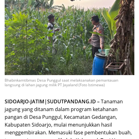
Bhabinkamtibmas Desa Punggul saat melaksanakan pemantauan
langsung di lahan jagung milik PT Jayaland (Foto Istimewa)
SIDOARJO-JATIM|SUDUTPANDANG.ID –
Tanaman
jagung yang ditanam dalam program ketahanan
pangan di Desa Punggul, Kecamatan Gedangan,
Kabupaten Sidoarjo, mulai menunjukkan hasil
menggembirakan. Memasuki fase pembentukan buah,