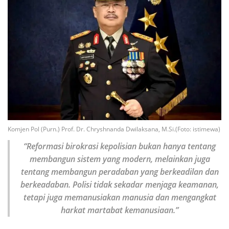
Komjen Pol (Purn.) Prof. Dr. Chryshnanda Dwilaksana, M.Si.(Foto: istimewa)
“Reformasi birokrasi kepolisian bukan hanya tentang
membangun sistem yang modern, melainkan juga
tentang membangun peradaban yang berkeadilan dan
berkeadaban. Polisi tidak sekadar menjaga keamanan,
tetapi juga memanusiakan manusia dan mengangkat
harkat martabat kemanusiaan.”