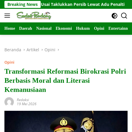
Langsung
 2026 Usai Taklukkan Persib Lewat Adu Penalti
Breaking News
Babinsa P
ke
konten
Home
Daerah
Nasional
Ekonomi
Hukum
Opini
Entertainme
Beranda
Artikel
Opini
Opini
Transformasi Reformasi Birokrasi Polri
Berbasis Moral dan Literasi
Kemanusiaan
Redaksi
19 Mei 2026