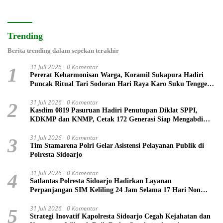
Trending
Berita trending dalam sepekan terakhir
31 Juli 2026
0 Komentar
1
Pererat Keharmonisan Warga, Koramil Sukapura Hadiri
Puncak Ritual Tari Sodoran Hari Raya Karo Suku Tengger
di Bromo
31 Juli 2026
0 Komentar
2
Kasdim 0819 Pasuruan Hadiri Penutupan Diklat SPPI,
KDKMP dan KNMP, Cetak 172 Generasi Siap Mengabdi
untuk Negeri
31 Juli 2026
0 Komentar
3
Tim Stamarena Polri Gelar Asistensi Pelayanan Publik di
Polresta Sidoarjo
31 Juli 2026
0 Komentar
4
Satlantas Polresta Sidoarjo Hadirkan Layanan
Perpanjangan SIM Keliling 24 Jam Selama 17 Hari Non
Stop
31 Juli 2026
0 Komentar
5
Strategi Inovatif Kapolresta Sidoarjo Cegah Kejahatan dan