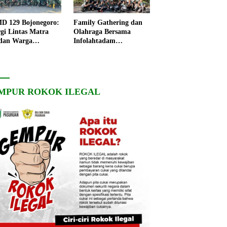
 129 Bojonegoro:
Family Gathering dan
rgi Lintas Matra
Olahraga Bersama
dan Warga
Infolahtadam
ngo, Percepat
V/Brawijaya Pererat
angunan Desa
Soliditas dan
Kebersamaan
MPUR ROKOK ILEGAL