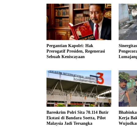
Pergantian Kapolri: Hak
Sinergita
Prerogatif Presiden, Regenerasi
Pengecor
Sebuah Keniscayaan
Lumajan
Bareskrim Polri Sita 70.114 Butir
Bhabinka
Ekstasi di Bandara Soetta, Pilot
Kerja Ba
Malaysia Jadi Tersangka
Wujudkan
dan Kond