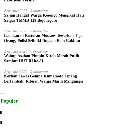
Ekosistem Persija
2 Agustus 2026
0 Komentar
Sajian Hangat Warga Kesongo Mengikat Hati
Satgas TMMD 129 Bojonegoro
2 Agustus 2026
0 Komentar
Ledakan di Restoran Moskow Tewaskan Tiga
Orang, Polisi Selidiki Dugaan Bom Rakitan
2 Agustus 2026
0 Komentar
Wabup Asahan Pimpin Kirab Merah Putih
Sambut HUT RI ke-81
2 Agustus 2026
0 Komentar
Korban Tewas Gempa Kumamoto Jepang
Bertambah, Ribuan Warga Masih Mengungsi
 Populer
li
NI