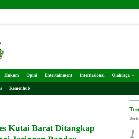
Layanan Ba
Hukum
Opini
Entertainment
Internasional
Olahraga
s
Kemenhub
Tre
Berit
es Kutai Barat Ditangkap
1