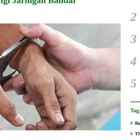
ngi Jaringan Bandar
2
3
4
5
Tag
Ba
T