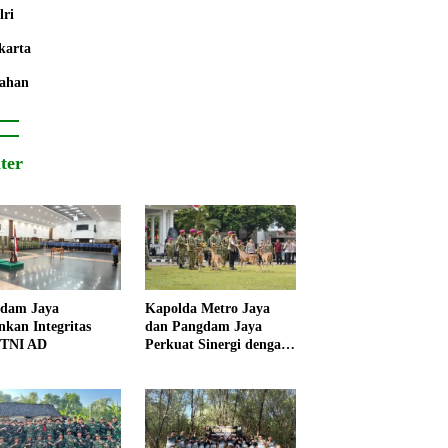
lri
karta
ahan
iter
dam Jaya
Kapolda Metro Jaya
nkan Integritas
dan Pangdam Jaya
 TNI AD
Perkuat Sinergi dengan
Korps Marinir