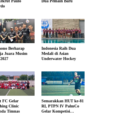
ekrut Paulo
Dua Pemain Baru
rdo
ono Berharap
Indonesia Raih Dua
ija Juara Musim
Medali di Asian
/2027
Underwater Hockey
t FC Gelar
Semarakkan HUT ke-81
hing Clinic
RI, PTPN IV PalmCo
nda Timnas
Gelar Kompetisi
Olahraga