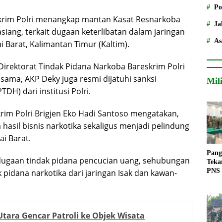
Po
rim Polri menangkap mantan Kasat Resnarkoba
Ja
asiang, terkait dugaan keterlibatan dalam jaringan
As
 Barat, Kalimantan Timur (Kaltim).
irektorat Tindak Pidana Narkoba Bareskrim Polri
 sama, AKP Deky juga resmi dijatuhi sanksi
Mil
H) dari institusi Polri.
rim Polri Brigjen Eko Hadi Santoso mengatakan,
hasil bisnis narkotika sekaligus menjadi pelindung
ai Barat.
Pang
 dugaan tindak pidana pencucian uang, sehubungan
Teka
PNS
k pidana narkotika dari jaringan Isak dan kawan-
.
tara Gencar Patroli ke Objek Wisata