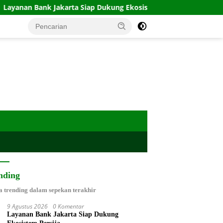
nk Jakarta Siap Dukung Ekosistem Persija
Wabup Asahan
nding
a trending dalam sepekan terakhir
9 Agustus 2026
0 Komentar
Layanan Bank Jakarta Siap Dukung