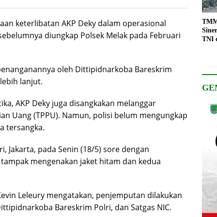
TMMD
an keterlibatan AKP Deky dalam operasional
Sine
 sebelumnya diungkap Polsek Melak pada Februari
TNI 
Keso
Pemb
 penanganannya oleh Dittipidnarkoba Bareskrim
ebih lanjut.
GE
otika, AKP Deky juga disangkakan melanggar
an Uang (TPPU). Namun, polisi belum mengungkap
a tersangka.
i, Jakarta, pada Senin (18/5) sore dengan
Ia tampak mengenakan jaket hitam dan kedua
Kevin Leleury mengatakan, penjemputan dilakukan
Dittipidnarkoba Bareskrim Polri, dan Satgas NIC.