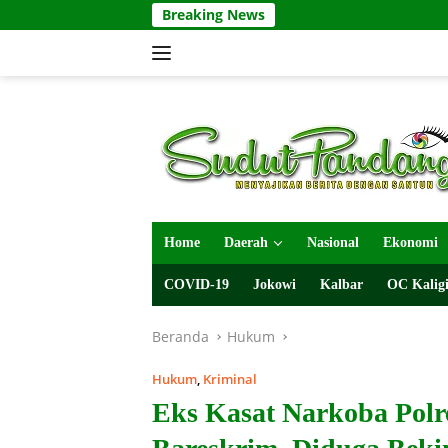
Langsung
Breaking News
ke
konten
Home
Daerah
Nasional
Ekonomi
COVID-19
Jokowi
Kalbar
OC Kaligi
Beranda
Hukum
Hukum
,
Kriminal
Eks Kasat Narkoba Polr