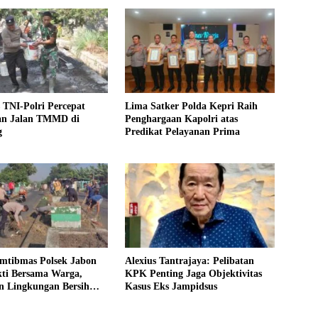
s TNI-Polri Percepat
Lima Satker Polda Kepri Raih
an Jalan TMMD di
Penghargaan Kapolri atas
g
Predikat Pelayanan Prima
mtibmas Polsek Jabon
Alexius Tantrajaya: Pelibatan
kti Bersama Warga,
KPK Penting Jaga Objektivitas
 Lingkungan Bersih
Kasus Eks Jampidsus
usif