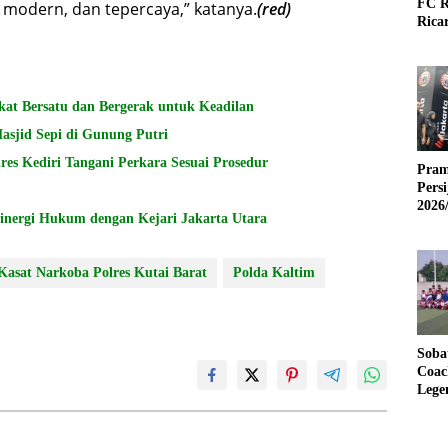
FC R
 modern, dan tepercaya,” katanya.
(red)
Rica
kat Bersatu dan Bergerak untuk Keadilan
asjid Sepi di Gunung Putri
 Kediri Tangani Perkara Sesuai Prosedur
Pram
Pers
2026
Sinergi Hukum dengan Kejari Jakarta Utara
Kasat Narkoba Polres Kutai Barat
Polda Kaltim
Soba
Coac
Lege