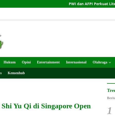
PWI dan AFPI Perkuat Literasi Pindar unt
Hukum
Opini
Entertainment
Internasional
Olahraga
s
Kemenhub
Tre
Berit
 Shi Yu Qi di Singapore Open
1