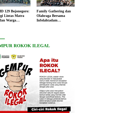
 129 Bojonegoro:
Family Gathering dan
rgi Lintas Matra
Olahraga Bersama
dan Warga
Infolahtadam
ngo, Percepat
V/Brawijaya Pererat
angunan Desa
Soliditas dan
Kebersamaan
MPUR ROKOK ILEGAL