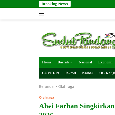
Langsung
Breaking News
ke
konten
Home
Daerah
Nasional
Ekonomi
COVID-19
Jokowi
Kalbar
OC Kaligi
Beranda
Olahraga
Olahraga
Alwi Farhan Singkirkan