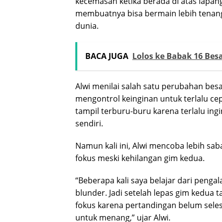
kecemasan ketika berada di atas lapa
membuatnya bisa bermain lebih tenang
dunia.
BACA JUGA
Lolos ke Babak 16 Bes
Alwi menilai salah satu perubahan b
mengontrol keinginan untuk terlalu ce
tampil terburu-buru karena terlalu i
sendiri.
Namun kali ini, Alwi mencoba lebih 
fokus meski kehilangan gim kedua.
“Beberapa kali saya belajar dari peng
blunder. Jadi setelah lepas gim kedua 
fokus karena pertandingan belum sel
untuk menang,” ujar Alwi.