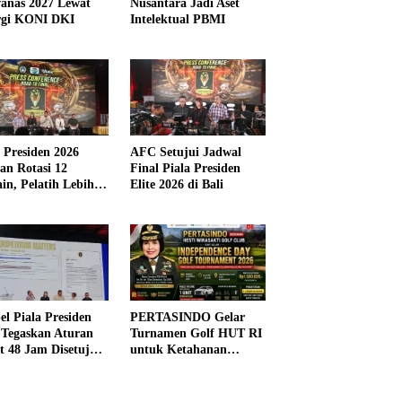
anas 2027 Lewat
Nusantara Jadi Aset
rgi KONI DKI
Intelektual PBMI
a Presiden 2026
AFC Setujui Jadwal
kan Rotasi 12
Final Piala Presiden
in, Pelatih Lebih
Elite 2026 di Bali
ibel
el Piala Presiden
PERTASINDO Gelar
 Tegaskan Aturan
Turnamen Golf HUT RI
t 48 Jam Disetujui
untuk Ketahanan
Kesehatan