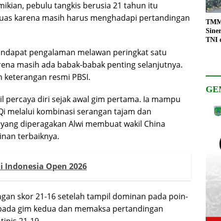
ikian, pebulu tangkis berusia 21 tahun itu
 puas karena masih harus menghadapi pertandingan
TMMD
Sine
TNI 
Keso
mendapat pengalaman melawan peringkat satu
Pemb
rena masih ada babak-babak penting selanjutnya.
am keterangan resmi PBSI.
GE
l percaya diri sejak awal gim pertama. Ia mampu
i melalui kombinasi serangan tajam dan
f yang diperagakan Alwi membuat wakil China
nan terbaiknya.
 di Indonesia Open 2026
gan skor 21-16 setelah tampil dominan pada poin-
it pada gim kedua dan memaksa pertandingan
ipis 21-19.