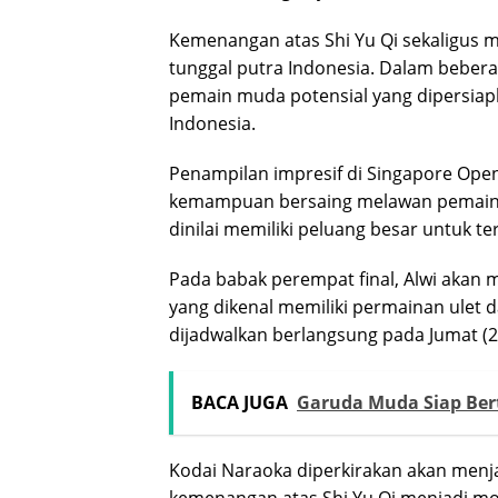
Kemenangan atas Shi Yu Qi sekaligus me
tunggal putra Indonesia. Dalam beberap
pemain muda potensial yang dipersiapk
Indonesia.
Penampilan impresif di Singapore Open
kemampuan bersaing melawan pemain t
dinilai memiliki peluang besar untuk 
Pada babak perempat final, Alwi akan
yang dikenal memiliki permainan ulet 
dijadwalkan berlangsung pada Jumat (2
BACA JUGA
Garuda Muda Siap Be
Kodai Naraoka diperkirakan akan menja
kemenangan atas Shi Yu Qi menjadi mo