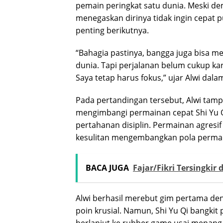
pemain peringkat satu dunia. Meski dem
menegaskan dirinya tidak ingin cepat
penting berikutnya.
“Bahagia pastinya, bangga juga bisa 
dunia. Tapi perjalanan belum cukup ka
Saya tetap harus fokus,” ujar Alwi dal
Pada pertandingan tersebut, Alwi tampi
mengimbangi permainan cepat Shi Yu Q
pertahanan disiplin. Permainan agresi
kesulitan mengembangkan pola permai
BACA JUGA
Fajar/Fikri Tersingkir
Alwi berhasil merebut gim pertama den
poin krusial. Namun, Shi Yu Qi bangk
berlanjut ke rubber game usai menang t