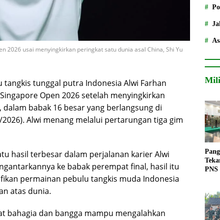
Po
Ja
As
n 2026 usai menyingkirkan peringkat satu dunia asal China, Shi Yu
Mil
 tangkis tunggal putra Indonesia Alwi Farhan
 Singapore Open 2026 setelah menyingkirkan
i, dalam babak 16 besar yang berlangsung di
/2026). Alwi menang melalui pertarungan tiga gim
Pang
u hasil terbesar dalam perjalanan karier Alwi
Teka
engantarkannya ke babak perempat final, hasil itu
PNS
fikan permainan pebulu tangkis muda Indonesia
n atas dunia.
gat bahagia dan bangga mampu mengalahkan