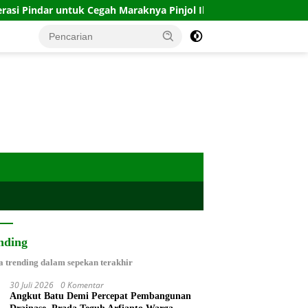
uk Cegah Maraknya Pinjol Ilegal
Bangun Generasi Qurani
nding
a trending dalam sepekan terakhir
30 Juli 2026
0 Komentar
Angkut Batu Demi Percepat Pembangunan