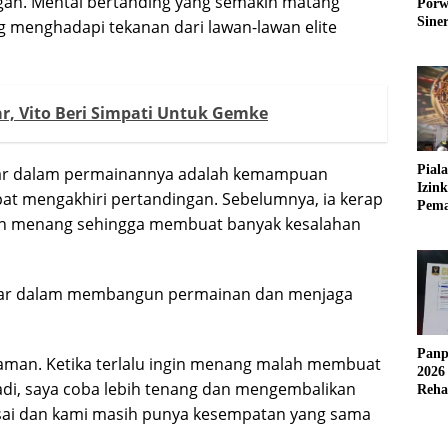
ngan. Mental bertanding yang semakin matang
Porw
Sine
 menghadapi tekanan dari lawan-lawan elite
ar, Vito Beri Simpati Untuk Gemke
Pial
esar dalam permainannya adalah kemampuan
Izin
pat mengakhiri pertandingan. Sebelumnya, ia kerap
Pema
ngin menang sehingga membuat banyak kesalahan
Fleks
sabar dalam membangun permainan dan menjaga
Panp
alaman. Ketika terlalu ingin menang malah membuat
2026
tadi, saya coba lebih tenang dan mengembalikan
Reha
AFC
esai dan kami masih punya kesempatan yang sama