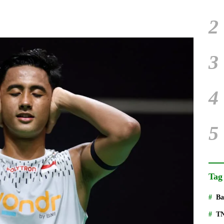
2
3
4
5
Tag
Ba
T