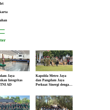
lri
karta
ahan
iter
dam Jaya
Kapolda Metro Jaya
nkan Integritas
dan Pangdam Jaya
 TNI AD
Perkuat Sinergi dengan
Korps Marinir