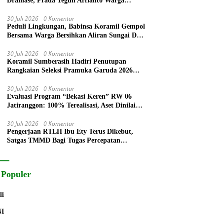
Drainase, Prada Teguh Arfianto Warga
Segera Rasakan Manfaatnya
30 Juli 2026
0 Komentar
Peduli Lingkungan, Babinsa Koramil Gempol
Bersama Warga Bersihkan Aliran Sungai Desa
Legok
30 Juli 2026
0 Komentar
Koramil Sumberasih Hadiri Penutupan
Rangkaian Seleksi Pramuka Garuda 2026
Kwarcab Gerakan Pramuka Probolinggo
30 Juli 2026
0 Komentar
Evaluasi Program “Bekasi Keren” RW 06
Jatiranggon: 100% Terealisasi, Aset Dinilai
Bertahan 5 Tahun
30 Juli 2026
0 Komentar
Pengerjaan RTLH Ibu Ety Terus Dikebut,
Satgas TMMD Bagi Tugas Percepatan
Penyelesaian
 Populer
li
NI