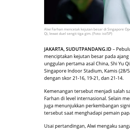
Alwi Farhan mencetak kejutan besar di Singapore Ope
Qi, lewat duel sengit tiga gim. (Foto: ist/SP)
JAKARTA, SUDUTPANDANG.ID
– Pebulu
menciptakan kejutan besar pada ajang
unggulan pertama asal China, Shi Yu Q
Singapore Indoor Stadium, Kamis (28/5
dengan skor 21-16, 19-21, dan 21-14.
Kemenangan tersebut menjadi salah sat
Farhan di level internasional. Selain m
juga menunjukkan perkembangan signi
tersebut saat menghadapi pemain papa
Usai pertandingan, Alwi mengaku san