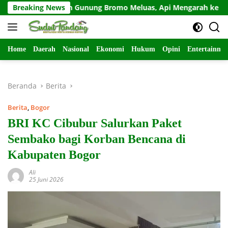
Langsung
Kebakaran Gunung Bromo Meluas, Api Mengarah ke Wilayah Pa
Breaking News
ke
konten
Home
Daerah
Nasional
Ekonomi
Hukum
Opini
Entertainme
Beranda
Berita
Berita
,
Bogor
BRI KC Cibubur Salurkan Paket
Sembako bagi Korban Bencana di
Kabupaten Bogor
Ali
25 Juni 2026