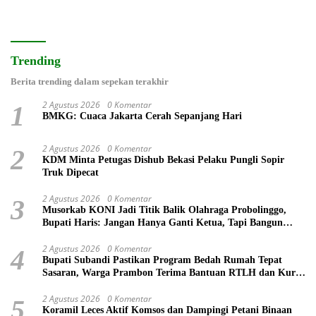
Trending
Berita trending dalam sepekan terakhir
2 Agustus 2026
0 Komentar
1
BMKG: Cuaca Jakarta Cerah Sepanjang Hari
2 Agustus 2026
0 Komentar
2
KDM Minta Petugas Dishub Bekasi Pelaku Pungli Sopir
Truk Dipecat
2 Agustus 2026
0 Komentar
3
Musorkab KONI Jadi Titik Balik Olahraga Probolinggo,
Bupati Haris: Jangan Hanya Ganti Ketua, Tapi Bangun
Prestasi
2 Agustus 2026
0 Komentar
4
Bupati Subandi Pastikan Program Bedah Rumah Tepat
Sasaran, Warga Prambon Terima Bantuan RTLH dan Kursi
Roda
2 Agustus 2026
0 Komentar
5
Koramil Leces Aktif Komsos dan Dampingi Petani Binaan