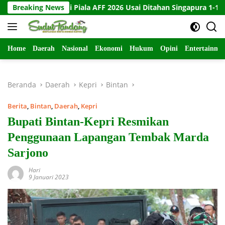
Langsung
ngkir di Piala AFF 2026 Usai Ditahan Singapura 1-1
Breaking News
10 Ka
ke
konten
Home
Daerah
Nasional
Ekonomi
Hukum
Opini
Entertainme
Beranda
Daerah
Kepri
Bintan
Berita
,
Bintan
,
Daerah
,
Kepri
Bupati Bintan-Kepri Resmikan
Penggunaan Lapangan Tembak Marda
Sarjono
Hari
9 Januari 2023