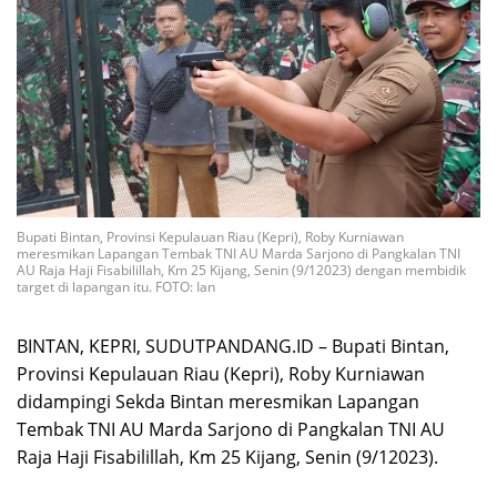
Bupati Bintan, Provinsi Kepulauan Riau (Kepri), Roby Kurniawan
meresmikan Lapangan Tembak TNI AU Marda Sarjono di Pangkalan TNI
AU Raja Haji Fisabilillah, Km 25 Kijang, Senin (9/12023) dengan membidik
target di lapangan itu. FOTO: Ian
BINTAN, KEPRI, SUDUTPANDANG.ID – Bupati Bintan,
Provinsi Kepulauan Riau (Kepri), Roby Kurniawan
didampingi Sekda Bintan meresmikan Lapangan
Tembak TNI AU Marda Sarjono di Pangkalan TNI AU
Raja Haji Fisabilillah, Km 25 Kijang, Senin (9/12023).