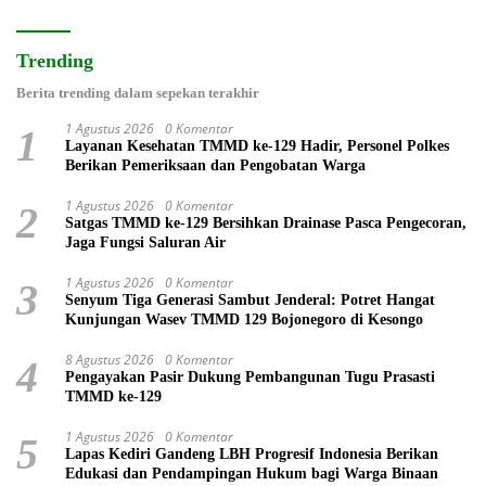
Trending
Berita trending dalam sepekan terakhir
1 Agustus 2026
0 Komentar
1
Layanan Kesehatan TMMD ke-129 Hadir, Personel Polkes
Berikan Pemeriksaan dan Pengobatan Warga
1 Agustus 2026
0 Komentar
2
Satgas TMMD ke-129 Bersihkan Drainase Pasca Pengecoran,
Jaga Fungsi Saluran Air
1 Agustus 2026
0 Komentar
3
Senyum Tiga Generasi Sambut Jenderal: Potret Hangat
Kunjungan Wasev TMMD 129 Bojonegoro di Kesongo
8 Agustus 2026
0 Komentar
4
Pengayakan Pasir Dukung Pembangunan Tugu Prasasti
TMMD ke-129
1 Agustus 2026
0 Komentar
5
Lapas Kediri Gandeng LBH Progresif Indonesia Berikan
Edukasi dan Pendampingan Hukum bagi Warga Binaan