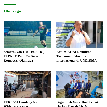
Olahraga
Semarakkan HUT ke-81 RI,
Ketum KONI Resmikan
PTPN IV PalmCo Gelar
Turnamen Petanque
Kompetisi Olahraga
Internasional di UNDIKMA
PERBASI Gandeng Nico
Bogor Jadi Saksi Duel Sengit
Widmer Perkuat
Hockey Bawah Air Asia