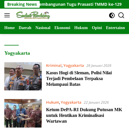
Langsung
 Dukung Pembangunan Tugu Prasasti TMMD ke-129
Breaking News
Kodi
ke
konten
Home
Daerah
Nasional
Ekonomi
Hukum
Opini
Entertainme
Yogyakarta
Kriminal
,
Yogyakarta
26 Januari 2026
Kasus Hogi di Sleman, Polisi Nilai
Terjadi Pembelaan Terpaksa
Melampaui Batas
Hukum
,
Yogyakarta
22 Januari 2026
Ketum DePA-RI Dukung Putusan MK
untuk Hentikan Kriminalisasi
Wartawan