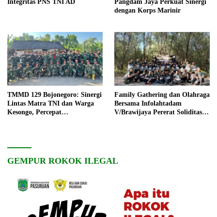
Integritas PNS TNI AD
Pangdam Jaya Perkuat Sinergi
dengan Korps Marinir
TMMD 129 Bojonegoro: Sinergi
Family Gathering dan Olahraga
Lintas Matra TNI dan Warga
Bersama Infolahtadam
Kesongo, Percepat
V/Brawijaya Pererat Soliditas
Pembangunan Desa
dan Kebersamaan
GEMPUR ROKOK ILEGAL