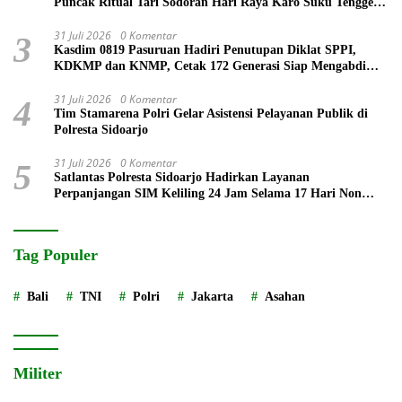
Puncak Ritual Tari Sodoran Hari Raya Karo Suku Tengger
di Bromo
31 Juli 2026
0 Komentar
3
Kasdim 0819 Pasuruan Hadiri Penutupan Diklat SPPI,
KDKMP dan KNMP, Cetak 172 Generasi Siap Mengabdi
untuk Negeri
31 Juli 2026
0 Komentar
4
Tim Stamarena Polri Gelar Asistensi Pelayanan Publik di
Polresta Sidoarjo
31 Juli 2026
0 Komentar
5
Satlantas Polresta Sidoarjo Hadirkan Layanan
Perpanjangan SIM Keliling 24 Jam Selama 17 Hari Non
Stop
Tag Populer
Bali
TNI
Polri
Jakarta
Asahan
Militer