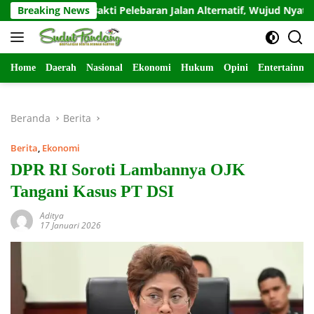
Langsung
rya Bakti Pelebaran Jalan Alternatif, Wujud Nyata Kemanunggal
Breaking News
ke
konten
Home
Daerah
Nasional
Ekonomi
Hukum
Opini
Entertainme
Beranda
Berita
Berita
,
Ekonomi
DPR RI Soroti Lambannya OJK
Tangani Kasus PT DSI
Aditya
17 Januari 2026