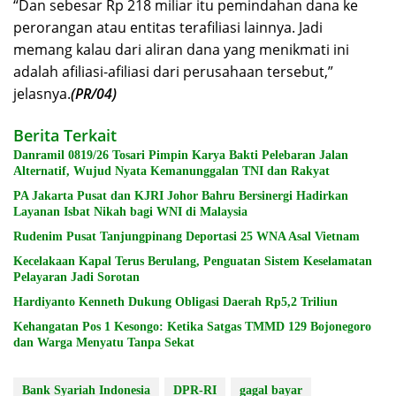
“Dan sebesar Rp 218 miliar itu pemindahan dana ke
perorangan atau entitas terafiliasi lainnya. Jadi
memang kalau dari aliran dana yang menikmati ini
adalah afiliasi-afiliasi dari perusahaan tersebut,”
jelasnya.
(PR/04)
Berita Terkait
Danramil 0819/26 Tosari Pimpin Karya Bakti Pelebaran Jalan
Alternatif, Wujud Nyata Kemanunggalan TNI dan Rakyat
PA Jakarta Pusat dan KJRI Johor Bahru Bersinergi Hadirkan
Layanan Isbat Nikah bagi WNI di Malaysia
Rudenim Pusat Tanjungpinang Deportasi 25 WNA Asal Vietnam
Kecelakaan Kapal Terus Berulang, Penguatan Sistem Keselamatan
Pelayaran Jadi Sorotan
Hardiyanto Kenneth Dukung Obligasi Daerah Rp5,2 Triliun
Kehangatan Pos 1 Kesongo: Ketika Satgas TMMD 129 Bojonegoro
dan Warga Menyatu Tanpa Sekat
Bank Syariah Indonesia
DPR-RI
gagal bayar