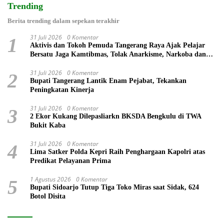
Trending
Berita trending dalam sepekan terakhir
31 Juli 2026
0 Komentar
1
Aktivis dan Tokoh Pemuda Tangerang Raya Ajak Pelajar
Bersatu Jaga Kamtibmas, Tolak Anarkisme, Narkoba dan
Bullying
31 Juli 2026
0 Komentar
2
Bupati Tangerang Lantik Enam Pejabat, Tekankan
Peningkatan Kinerja
31 Juli 2026
0 Komentar
3
2 Ekor Kukang Dilepasliarkn BKSDA Bengkulu di TWA
Bukit Kaba
31 Juli 2026
0 Komentar
4
Lima Satker Polda Kepri Raih Penghargaan Kapolri atas
Predikat Pelayanan Prima
1 Agustus 2026
0 Komentar
5
Bupati Sidoarjo Tutup Tiga Toko Miras saat Sidak, 624
Botol Disita