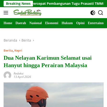
Langsung
as Satuan Percepat Pembangunan Tugu Prasasti TMMD ke-129
Breaking News
ke
konten
Home
Daerah
Nasional
Ekonomi
Hukum
Opini
Entertainme
Beranda
Berita
Berita
,
Kepri
Dua Nelayan Karimun Selamat usai
Hanyut hingga Perairan Malaysia
Redaksi
13 April 2026