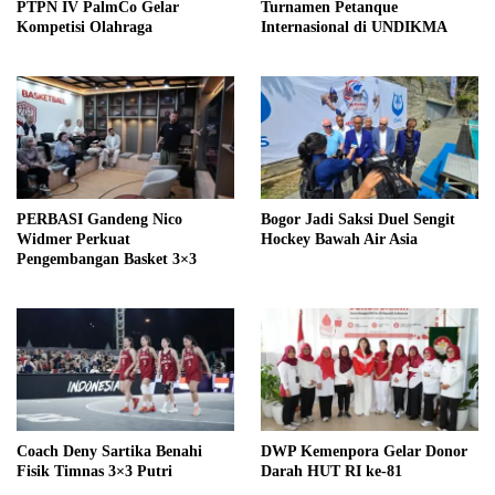
PTPN IV PalmCo Gelar
Turnamen Petanque
Kompetisi Olahraga
Internasional di UNDIKMA
PERBASI Gandeng Nico
Bogor Jadi Saksi Duel Sengit
Widmer Perkuat
Hockey Bawah Air Asia
Pengembangan Basket 3×3
Coach Deny Sartika Benahi
DWP Kemenpora Gelar Donor
Fisik Timnas 3×3 Putri
Darah HUT RI ke-81