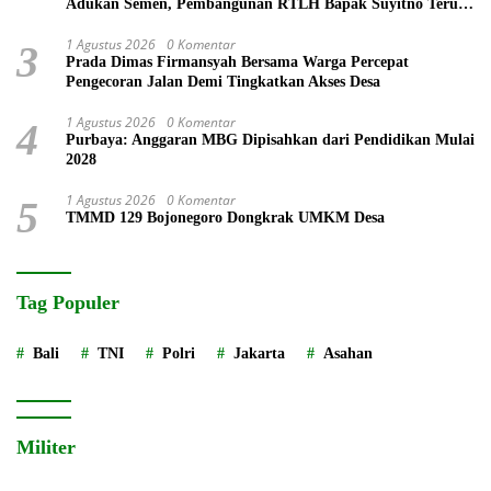
Adukan Semen, Pembangunan RTLH Bapak Suyitno Terus
Dipercepat
1 Agustus 2026
0 Komentar
3
Prada Dimas Firmansyah Bersama Warga Percepat
Pengecoran Jalan Demi Tingkatkan Akses Desa
1 Agustus 2026
0 Komentar
4
Purbaya: Anggaran MBG Dipisahkan dari Pendidikan Mulai
2028
1 Agustus 2026
0 Komentar
5
TMMD 129 Bojonegoro Dongkrak UMKM Desa
Tag Populer
Bali
TNI
Polri
Jakarta
Asahan
Militer