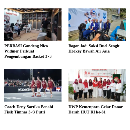
PERBASI Gandeng Nico
Bogor Jadi Saksi Duel Sengit
Widmer Perkuat
Hockey Bawah Air Asia
Pengembangan Basket 3×3
Coach Deny Sartika Benahi
DWP Kemenpora Gelar Donor
Fisik Timnas 3×3 Putri
Darah HUT RI ke-81