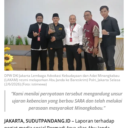
DPW DKI Jakarta Lembaga Advokasi Kebudayaan dan Adat Minangkabau
(LAKAM) resmi melaporkan Abu Janda ke Bareskrim) Polri, Jakarta Selasa
(2/6/2026).(Foto: istimewa)
“Kami menilai pernyataan tersebut mengandung unsur
ujaran kebencian yang berbau SARA dan telah melukai
perasaan masyarakat Minangkabau.”
JAKARTA, SUDUTPANDANG.ID –
Laporan terhadap
pegiat media sosial Permadi Arya alias Abu Janda