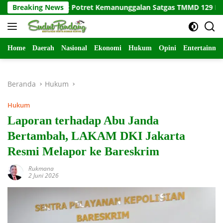
Langsung
nur: Potret Kemanunggalan Satgas TMMD 129 Bojonegoro di Kes
Breaking News
ke
konten
Home
Daerah
Nasional
Ekonomi
Hukum
Opini
Entertainme
Beranda
Hukum
Hukum
Laporan terhadap Abu Janda
Bertambah, LAKAM DKI Jakarta
Resmi Melapor ke Bareskrim
Rukmana
2 Juni 2026