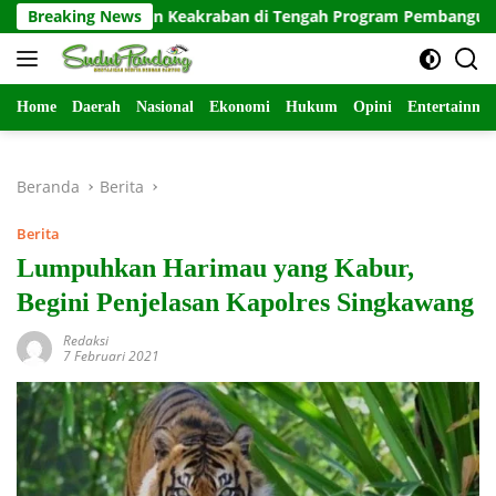
Langsung
atan, Bangun Keakraban di Tengah Program Pembangunan
Breaking News
ke
konten
Home
Daerah
Nasional
Ekonomi
Hukum
Opini
Entertainme
Beranda
Berita
Berita
Lumpuhkan Harimau yang Kabur,
Begini Penjelasan Kapolres Singkawang
Redaksi
7 Februari 2021