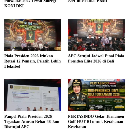
Porwanas 2027 Lewat Sinergi
Aset Intelektual PBMI
KONI DKI
Piala Presiden 2026 Izinkan
AFC Setujui Jadwal Final Piala
Rotasi 12 Pemain, Pelatih Lebih
Presiden Elite 2026 di Bali
Fleksibel
Panpel Piala Presiden 2026
PERTASINDO Gelar Turnamen
Tegaskan Aturan Rehat 48 Jam
Golf HUT RI untuk Ketahanan
Disetujui AFC
Kesehatan