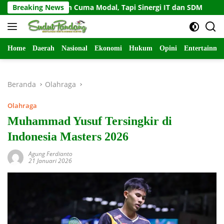
Langsung
Bukan Cuma Modal, Tapi Sinergi IT dan SDM
Breaking News
Gempa Gun
ke
konten
Home
Daerah
Nasional
Ekonomi
Hukum
Opini
Entertainme
Beranda
Olahraga
Olahraga
Muhammad Yusuf Tersingkir di
Indonesia Masters 2026
Agung Ferdianto
21 Januari 2026