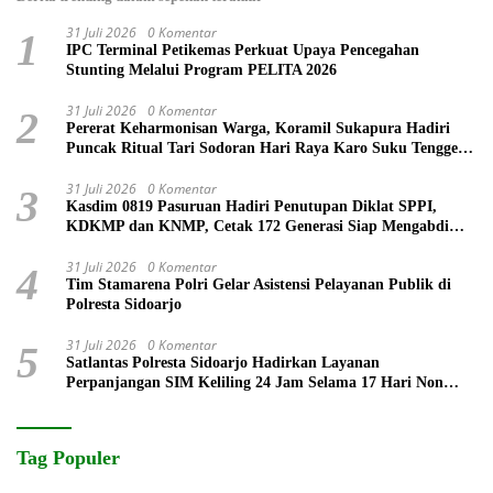
31 Juli 2026
0 Komentar
1
IPC Terminal Petikemas Perkuat Upaya Pencegahan
Stunting Melalui Program PELITA 2026
31 Juli 2026
0 Komentar
2
Pererat Keharmonisan Warga, Koramil Sukapura Hadiri
Puncak Ritual Tari Sodoran Hari Raya Karo Suku Tengger
di Bromo
31 Juli 2026
0 Komentar
3
Kasdim 0819 Pasuruan Hadiri Penutupan Diklat SPPI,
KDKMP dan KNMP, Cetak 172 Generasi Siap Mengabdi
untuk Negeri
31 Juli 2026
0 Komentar
4
Tim Stamarena Polri Gelar Asistensi Pelayanan Publik di
Polresta Sidoarjo
31 Juli 2026
0 Komentar
5
Satlantas Polresta Sidoarjo Hadirkan Layanan
Perpanjangan SIM Keliling 24 Jam Selama 17 Hari Non
Stop
Tag Populer