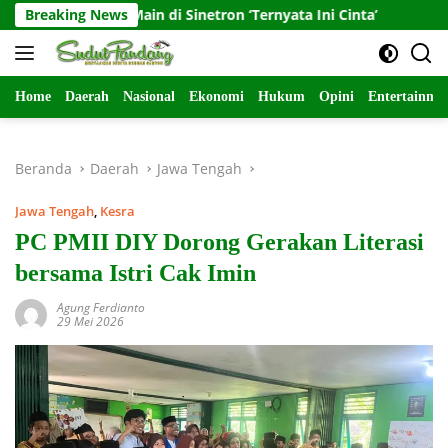
Langsung
 Saat Main di Sinetron ‘Ternyata Ini Cinta’
Breaking News
Danramil 081
ke
konten
Home
Daerah
Nasional
Ekonomi
Hukum
Opini
Entertainme
Beranda
Daerah
Jawa Tengah
Jawa Tengah
,
Kesra
PC PMII DIY Dorong Gerakan Literasi
bersama Istri Cak Imin
Agung Ferdianto
29 Mei 2026