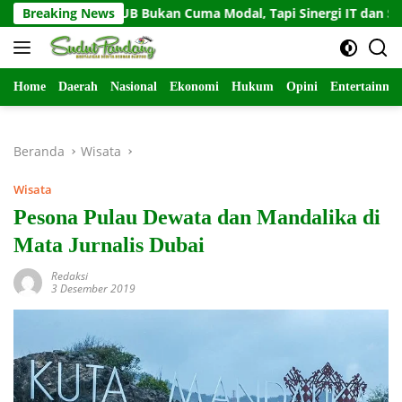
Langsung
n KUB Bukan Cuma Modal, Tapi Sinergi IT dan SDM
Breaking News
Gem
ke
konten
Home
Daerah
Nasional
Ekonomi
Hukum
Opini
Entertainme
Beranda
Wisata
Wisata
Pesona Pulau Dewata dan Mandalika di
Mata Jurnalis Dubai
Redaksi
3 Desember 2019