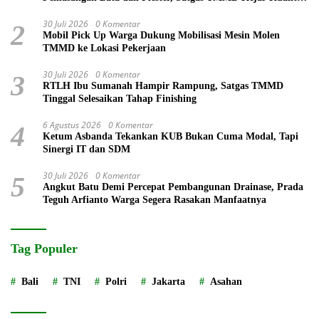
Hunian
30 Juli 2026
0 Komentar
2
Mobil Pick Up Warga Dukung Mobilisasi Mesin Molen
TMMD ke Lokasi Pekerjaan
30 Juli 2026
0 Komentar
3
RTLH Ibu Sumanah Hampir Rampung, Satgas TMMD
Tinggal Selesaikan Tahap Finishing
6 Agustus 2026
0 Komentar
4
Ketum Asbanda Tekankan KUB Bukan Cuma Modal, Tapi
Sinergi IT dan SDM
30 Juli 2026
0 Komentar
5
Angkut Batu Demi Percepat Pembangunan Drainase, Prada
Teguh Arfianto Warga Segera Rasakan Manfaatnya
Tag Populer
Bali
TNI
Polri
Jakarta
Asahan