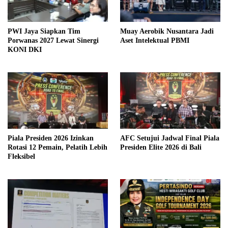
PWI Jaya Siapkan Tim
Muay Aerobik Nusantara Jadi
Porwanas 2027 Lewat Sinergi
Aset Intelektual PBMI
KONI DKI
Piala Presiden 2026 Izinkan
AFC Setujui Jadwal Final Piala
Rotasi 12 Pemain, Pelatih Lebih
Presiden Elite 2026 di Bali
Fleksibel